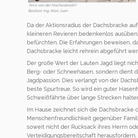
“Arco von der Hochasteralm“
Besitzer: Ing. Alois Juen
Da der Aktionsradius der Dachsbracke aufg
kleineren Revieren bedenkenlos ausüben. E
befürchten. Die Erfahrungen beweisen, d
Dachsbracke leicht rehrein abgeführt we
Der große Wert der Lauten Jagd liegt nic
Berg- oder Schneehasen, sondern dient 
Jagdpassion. Dies verlangt von der Dachs
beste Spurtreue. So wird ein guter Hasen
Schweißfährte über lange Strecken halte
Im Hause zeichnet sich die Dachsbracke 
Menschenfreundlichkeit gegenüber Familie
soweit nicht der Rucksack ihres Herrn od
Verteidigungsbereitschaft herausfordern.