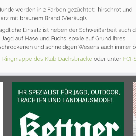
Hunde werden in 2 Farben gezüchtet: ­ hirschrot und
arz mit braunem Brand (Vieräugl).
jagdliche Einsatz ist neben der Schweißarbeit auch d
e Jagd auf Hase und Fuchs, sowie auf Grund ihres
schrockenen und schneidigen Wesens auch immer öft
r
Ringmappe des Klub Dachsbracke
oder unter
FCI-