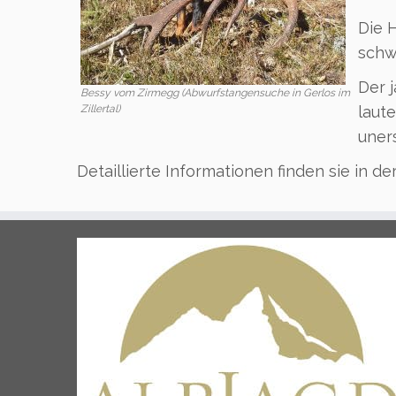
Die 
schw
Der 
Bessy vom Zirmegg (Abwurfstangensuche in Gerlos im
Zillertal)
laut
uner
Detaillierte Informationen finden sie in de