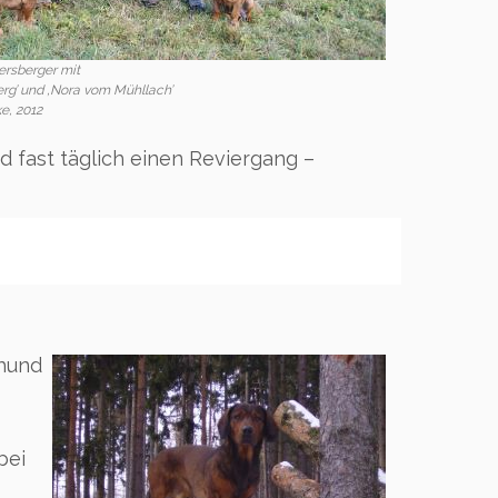
ersberger mit
rg’ und ‚Nora vom Mühllach’
e, 2012
 fast täglich einen Reviergang –
dhund
bei