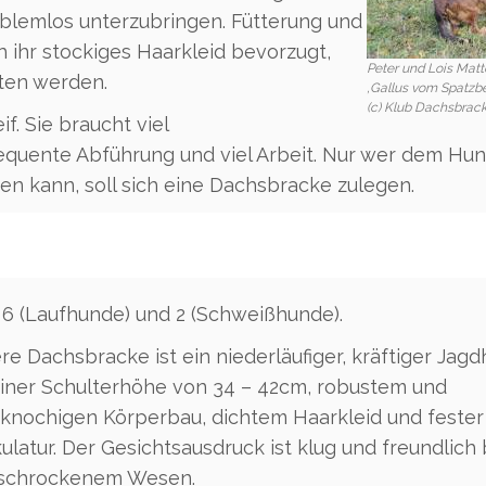
oblemlos unterzubringen. Fütterung und
h ihr stockiges Haarkleid bevorzugt,
Peter und Lois Matt
ten werden.
‚Gallus vom Spatzbe
(c) Klub Dachsbrack
f. Sie braucht viel
quente Abführung und viel Arbeit. Nur wer dem Hund
en kann, soll sich eine Dachsbracke zulegen.
 6 (Laufhunde) und 2 (Schweißhunde).
re Dachsbracke ist ein niederläufiger, kräftiger Jag
einer Schulterhöhe von 34 – 42cm, robustem und
kknochigen Körperbau, dichtem Haarkleid und fester
latur. Der Gesichtsausdruck ist klug und freundlich 
schrockenem Wesen.