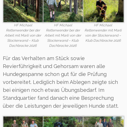
HF Michael
HF Michael
HF Michael
Rettenwender bei der
Rettenwender bei der
Rettenwender mit Marli
Arbeit mit Marli von der
Arbeit mit Marli von der
von der Stockerwand –
Stockerwand – Klub
Stockerwand – Klub
Klub Dachbracke 2026
Dachbracke 2026
Dachbracke 2026
Für das Verhalten am Stück sowie
Revierführigkeit und Gehorsam waren alle
Hundegespanne schon gut für die Prüfung
vorbereitet. Lediglich beim Ablegen zeigte sich
bei einigen noch etwas Übungsbedarf. Im
Standquartier fand danach eine Besprechung
über die Leistungen der jeweiligen Hunde statt.