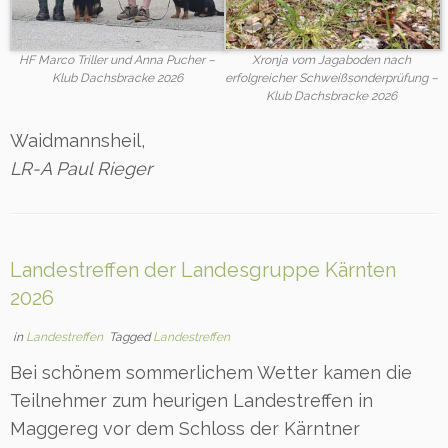
HF Marco Triller und Anna Pucher –
Xronja vom Jagaboden nach
Klub Dachsbracke 2026
erfolgreicher Schweißsonderprüfung –
Klub Dachsbracke 2026
Waidmannsheil,
LR-A Paul Rieger
Landestreffen der Landesgruppe Kärnten
2026
in
Landestreffen
Tagged
Landestreffen
Bei schönem sommerlichem Wetter kamen die
Teilnehmer zum heurigen Landestreffen in
Maggereg vor dem Schloss der Kärntner