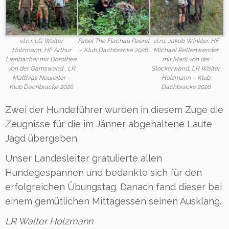
v.l.n.r. LG Walter
Fabel The Flachau Paerel
v.l.n.r. Jakob Winkler, HF
Holzmann, HF Arthur
– Klub Dachbracke 2026
Michael Rettenwender
Lienbacher mir Dorothea
mit Marli von der
von der Gamswand , LR
Stockerwand, LR Walter
Matthias Neureiter –
Holzmann – Klub
Klub Dachbracke 2026
Dachbracke 2026
Zwei der Hundeführer wurden in diesem Zuge die
Zeugnisse für die im Jänner abgehaltene Laute
Jagd übergeben.
Unser Landesleiter gratulierte allen
Hundegespannen und bedankte sich für den
erfolgreichen Übungstag. Danach fand dieser bei
einem gemütlichen Mittagessen seinen Ausklang.
LR Walter Holzmann