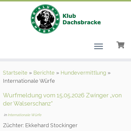
Zum
Startseite
»
Berichte
»
Hundevermittlung
»
Inhalt
Internationale Würfe
springen
Wurfmeldung vom 15.05.2026 Zwinger „von
der Walserschanz“
in
Internationale Würfe
Züchter: Ekkehard Stockinger