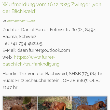
Wurfmeldung vom 16.12.2025 Zwinger „von
der Bächiweid“
in
Internationale Würfe
Züchter: Daniel Furrer, Felmisstraße 74, 8494
Bauma, Schweiz
Tel: +41 794 482165,
E-Mail: daan.furrer@outlook.com
web:
https://www.furrer-
baechi.ch/wurfankndigung
Hündin: Trix von der Bächiweid, SHSB 775184 hr
Rüde: Fritz Scheuchenstein , ÖHZB 8867, ÖLBJ
2187 hr