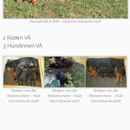
Deckakt Elli & Britt – Klub Dachsbracke 2026
2 Rüden VÄ
3 Hündinnen VÄ
Welpen von der
Welpen von der
Welpen von der
Walserschanz – Klub
Walserschanz – Klub
Walserschanz – Klub
Dachsbracke 2026
Dachsbracke 2026
Dachsbracke 2026