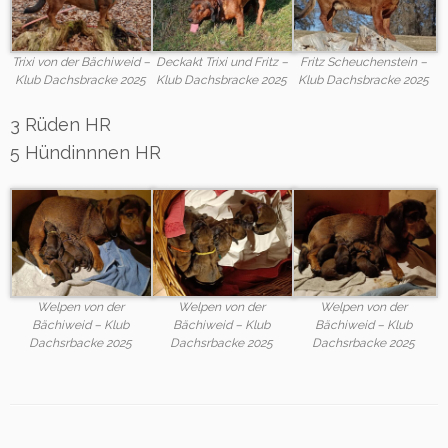
Deckakt Trixi und Fritz –
Fritz Scheuchenstein –
Trixi von der Bächiweid –
Klub Dachsbracke 2025
Klub Dachsbracke 2025
Klub Dachsbracke 2025
3 Rüden HR
5 Hündinnnen HR
Welpen von der
Welpen von der
Welpen von der
Bächiweid – Klub
Bächiweid – Klub
Bächiweid – Klub
Dachsrbacke 2025
Dachsrbacke 2025
Dachsrbacke 2025