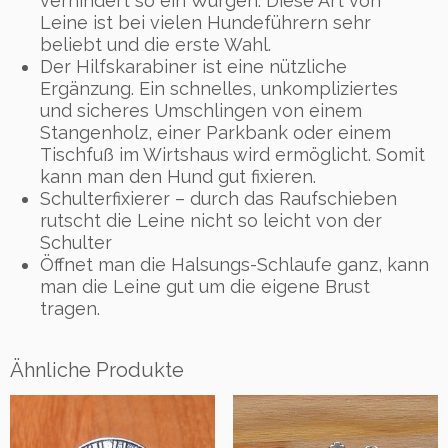
verhindert so ein Würgen. Diese Art von
n
Leine ist bei vielen Hundeführern sehr
g
beliebt und die erste Wahl.
e
Der Hilfskarabiner ist eine nützliche
Ergänzung. Ein schnelles, unkompliziertes
und sicheres Umschlingen von einem
Stangenholz, einer Parkbank oder einem
Tischfuß im Wirtshaus wird ermöglicht. Somit
kann man den Hund gut fixieren.
Schulterfixierer – durch das Raufschieben
rutscht die Leine nicht so leicht von der
Schulter
Öffnet man die Halsungs-Schlaufe ganz, kann
man die Leine gut um die eigene Brust
tragen.
Ähnliche Produkte