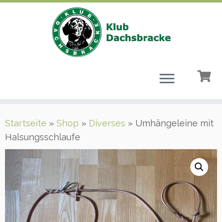
Zum
Startseite
»
Shop
»
Diverses
»
Umhängeleine mit
Inhalt
Halsungsschlaufe
springen