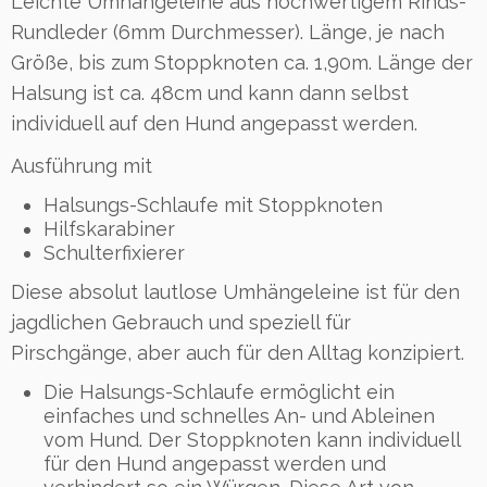
Leichte Umhängeleine aus hochwertigem Rinds-
m
i
Rundleder (6mm Durchmesser). Länge, je nach
t
Größe, bis zum Stoppknoten ca. 1,90m. Länge der
H
Halsung ist ca. 48cm und kann dann selbst
a
l
individuell auf den Hund angepasst werden.
s
Ausführung mit
u
n
Halsungs-Schlaufe mit Stoppknoten
g
Hilfskarabiner
s
Schulterfixierer
s
c
Diese absolut lautlose Umhängeleine ist für den
h
jagdlichen Gebrauch und speziell für
l
Pirschgänge, aber auch für den Alltag konzipiert.
a
u
Die Halsungs-Schlaufe ermöglicht ein
f
einfaches und schnelles An- und Ableinen
e
vom Hund. Der Stoppknoten kann individuell
M
für den Hund angepasst werden und
e