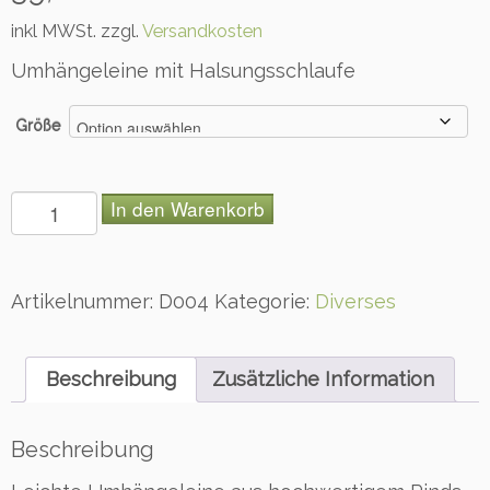
inkl MWSt. zzgl.
Versandkosten
Umhängeleine mit Halsungsschlaufe
Größe
U
In den Warenkorb
m
h
ä
n
Artikelnummer:
D004
Kategorie:
Diverses
g
e
l
Beschreibung
Zusätzliche Information
e
i
n
Beschreibung
e