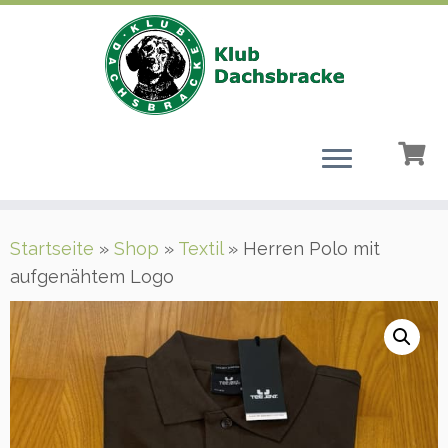
Zum
Startseite
»
Shop
»
Textil
»
Herren Polo mit
Inhalt
aufgenähtem Logo
springen