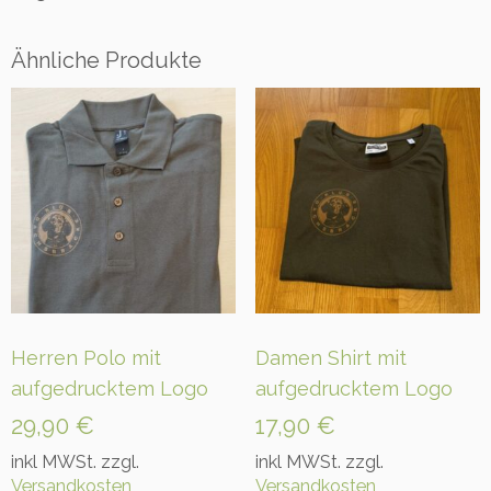
u
f
g
Ähnliche Produkte
e
n
ä
h
t
e
m
L
o
g
o
M
Herren Polo mit
Damen Shirt mit
e
aufgedrucktem Logo
aufgedrucktem Logo
n
g
29,90
€
17,90
€
e
inkl MWSt. zzgl.
inkl MWSt. zzgl.
Versandkosten
Versandkosten