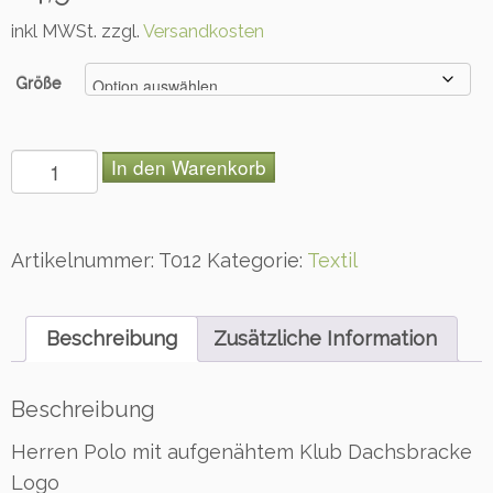
inkl MWSt. zzgl.
Versandkosten
Größe
H
In den Warenkorb
e
r
r
e
Artikelnummer:
T012
Kategorie:
Textil
n
P
o
Beschreibung
Zusätzliche Information
l
o
m
Beschreibung
i
Herren Polo mit aufgenähtem Klub Dachsbracke
t
a
Logo