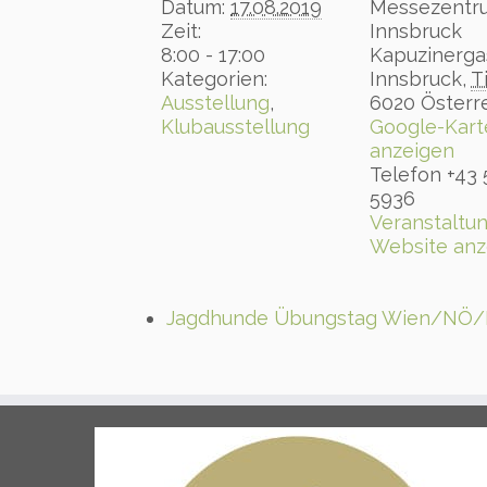
Datum:
17.08.2019
Messezentr
Zeit:
Innsbruck
8:00 - 17:00
Kapuzinerga
Kategorien:
Innsbruck
,
T
Ausstellung
,
6020
Österr
Klubausstellung
Google-Kart
anzeigen
Telefon
+43 
5936
Veranstaltun
Website anz
Jagdhunde Übungstag Wien/NÖ/Bg