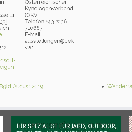
um
Österreichischer
Kynologenverband
sse 11
(ÖKV
irol
Telefon
+43 2236
eich
710667
e
E-Mail
ausstellungen@oek
512
v.at
gsort-
eigen
ld. August 2019
Wanderta