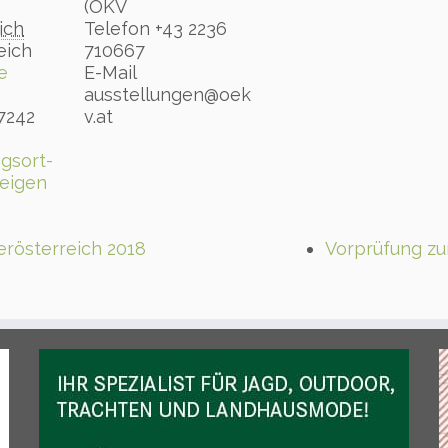
(ÖKV
ich
Telefon
+43 2236
eich
710667
e
E-Mail
ausstellungen@oek
7242
v.at
gsort-
eigen
rösterreich 2018
Vorprüfung zu