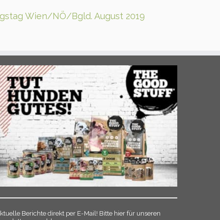
gstag Wien/NÖ/Bgld. August 2019
ktuelle Berichte direkt per E-Mail! Bitte hier für unseren