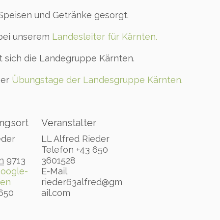
 Speisen und Getränke gesorgt.
 bei unserem
Landesleiter für Kärnten.
ut sich die Landegruppe Kärnten.
ner
Übungstage der Landesgruppe Kärnten.
ngsort
Veranstalter
eder
LL Alfred Rieder
Telefon
+43 650
n
9713
3601528
oogle-
E-Mail
gen
rieder63alfred@gm
 650
ail.com