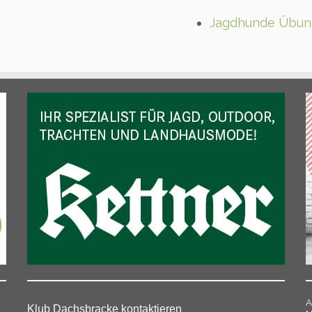
Jagdhunde Übun
A
Klub Dachsbracke kontaktieren