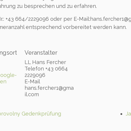
ührung zu besprechen und zu erfahren.
Nr.: +43 664/2229096 oder per E-Mail:hans.fercher1
meranzahl entsprechend vorbereitet werden kann.
ngsort
Veranstalter
LL Hans Fercher
Telefon
+43 0664
oogle-
2229096
gen
E-Mail
hans.fercher1@gma
il.com
brovolny Gedenkprüfung
J