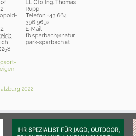
hof
LL Ofö Ing. Thomas
uz
Rupp
opold-
Telefon
+43 664
396 9692
uz
,
E-Mail
reich
fb.sparbach@natur
ich
park-sparbach.at
2258
gsort-
eigen
Salzburg 2022