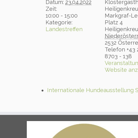
Datum:
23.04.2022
Klostergast
Zeit:
Heiligenkre
10:00 - 15:00
Markgraf-Le
Kategorie:
Platz 4
Landestreffen
Heiligenkre
Niederöster
2532
Österre
Telefon
+43 
8703 - 138
Veranstaltun
Website anz
Internationale Hundeausstellung 