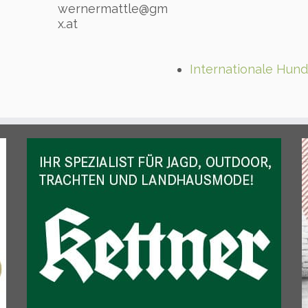
wernermattle@gm
x.at
Internationale Hund