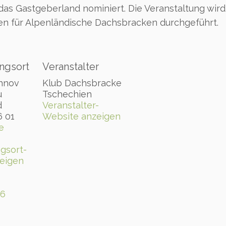
das Gastgeberland nominiert. Die Veranstaltung wi
en für Alpenländische Dachsbracken durchgeführt.
ngsort
Veranstalter
hnov
Klub Dachsbracke
u
Tschechien
d
Veranstalter-
6 01
Website anzeigen
e
gsort-
eigen
26