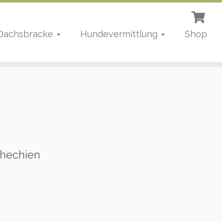
 Dachsbracke
Hundevermittlung
Shop
chechien