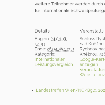
weitere Teilnehmer werden durch 
für internationale Schweißprüfung
Details
Veranstaltu
Beginn:
24.04. @
Schloss Ryc
17:00
nad Kněžno
Ende:
26.04. @ 17:00
Rychnov na
Kategorie:
Kněžnou
,
51
Internationaler
Google-Kart
Leistungsvergleich
anzeigen
Veranstaltun
Website anz
Landestreffen Wien/NÖ/Bgld. 20