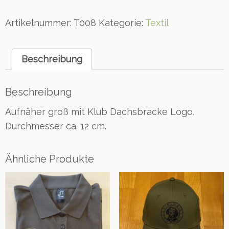
n
ä
Artikelnummer:
T008
Kategorie:
Textil
h
e
r
Beschreibung
g
r
o
Beschreibung
ß
Aufnäher groß mit Klub Dachsbracke Logo.
m
i
Durchmesser ca. 12 cm.
t
K
l
Ähnliche Produkte
u
b
D
a
c
h