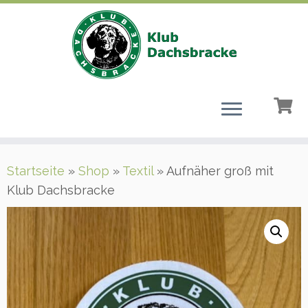
Zum
Startseite
»
Shop
»
Textil
»
Aufnäher groß mit
Inhalt
Klub Dachsbracke
springen