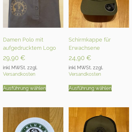
s
b
r
a
c
k
Damen Polo mit
Schirmkappe für
e
aufgedrucktem Logo
Erwachsene
M
e
29,90
€
24,90
€
n
inkl MWSt. zzgl.
inkl MWSt. zzgl.
g
Versandkosten
Versandkosten
e
Dieses
Dieses
Ausführung wählen
Ausführung wählen
Produkt
Produkt
weist
weist
mehrere
mehrer
Varianten
Variant
auf.
auf.
Die
Die
Optionen
Option