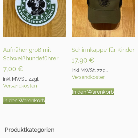
können
können
auf
auf
der
der
Produktseite
Produkt
gewählt
gewählt
werden
werden
Aufnäher groß mit
Schirmkappe für Kinder
Schweißhundeführer
17,90
€
7,00
€
inkl MWSt. zzgl.
Versandkosten
inkl MWSt. zzgl.
Versandkosten
In den Warenkorb
In den Warenkorb
Produktkategorien