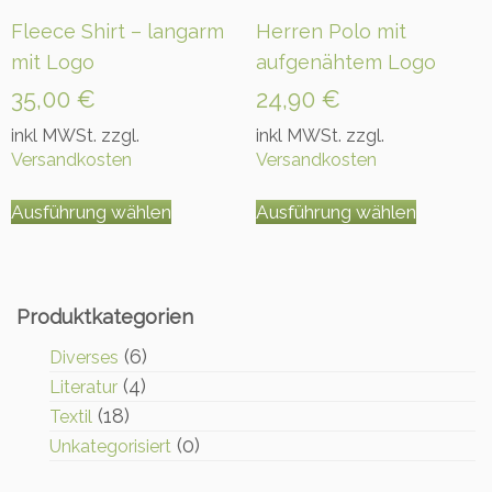
Fleece Shirt – langarm
Herren Polo mit
mit Logo
aufgenähtem Logo
35,00
€
24,90
€
inkl MWSt. zzgl.
inkl MWSt. zzgl.
Versandkosten
Versandkosten
Dieses
Dieses
Ausführung wählen
Ausführung wählen
Produkt
Produkt
weist
weist
mehrere
mehrer
Varianten
Variant
auf.
auf.
Produktkategorien
Die
Die
(6)
Diverses
Optionen
Option
können
können
(4)
Literatur
auf
auf
(18)
Textil
der
der
(0)
Unkategorisiert
Produktseite
Produkt
gewählt
gewählt