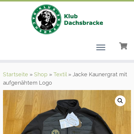
Zum
Startseite
»
Shop
»
Textil
»
Jacke Kaunergrat mit
Inhalt
aufgenähtem Logo
springen