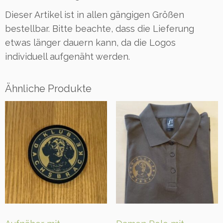
t
Dieser Artikel ist in allen gängigen Größen
m
i
bestellbar. Bitte beachte, dass die Lieferung
t
etwas länger dauern kann, da die Logos
a
individuell aufgenäht werden.
u
f
g
Ähnliche Produkte
e
n
ä
h
t
e
m
L
o
g
o
M
e