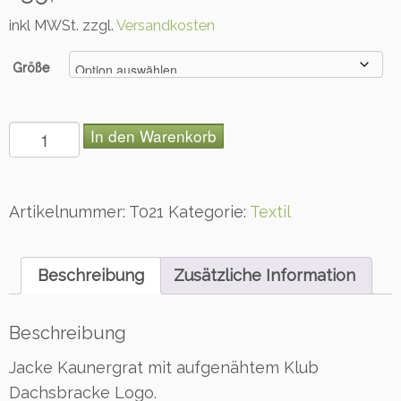
inkl MWSt. zzgl.
Versandkosten
Größe
J
In den Warenkorb
a
c
k
e
Artikelnummer:
T021
Kategorie:
Textil
K
a
u
Beschreibung
Zusätzliche Information
n
e
r
Beschreibung
g
Jacke Kaunergrat mit aufgenähtem Klub
r
a
Dachsbracke Logo.