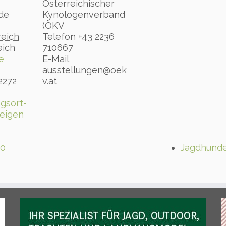
Österreichischer
de
Kynologenverband
(ÖKV
reich
Telefon
+43 2236
eich
710667
e
E-Mail
ausstellungen@oek
2272
v.at
gsort-
eigen
20
Jagdhunde