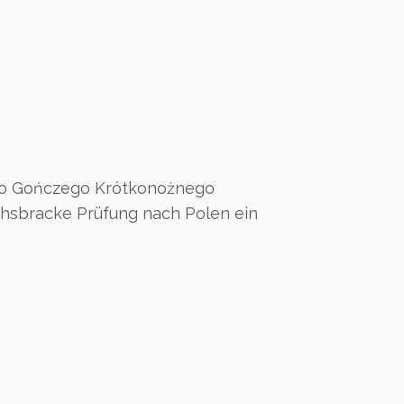
ego Gończego Krótkonożnego
achsbracke Prüfung nach Polen ein