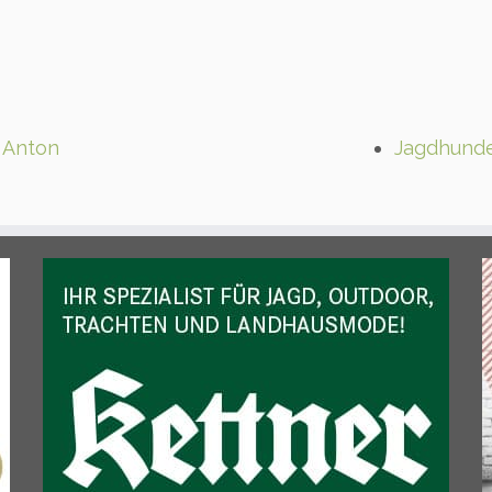
i Anton
Jagdhunde