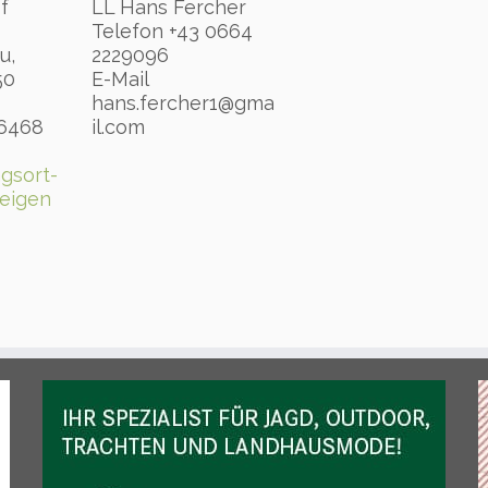
f
LL Hans Fercher
Telefon
+43 0664
au
,
2229096
50
E-Mail
hans.fercher1@gma
 6468
il.com
gsort-
eigen