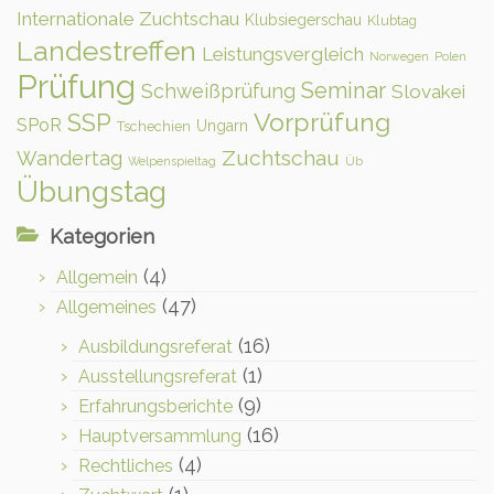
Internationale Zuchtschau
Klubsiegerschau
Klubtag
Landestreffen
Leistungsvergleich
Norwegen
Polen
Prüfung
Seminar
Schweißprüfung
Slovakei
Vorprüfung
SSP
SPoR
Ungarn
Tschechien
Zuchtschau
Wandertag
Welpenspieltag
Üb
Übungstag
Kategorien
(4)
Allgemein
(47)
Allgemeines
(16)
Ausbildungsreferat
(1)
Ausstellungsreferat
(9)
Erfahrungsberichte
(16)
Hauptversammlung
(4)
Rechtliches