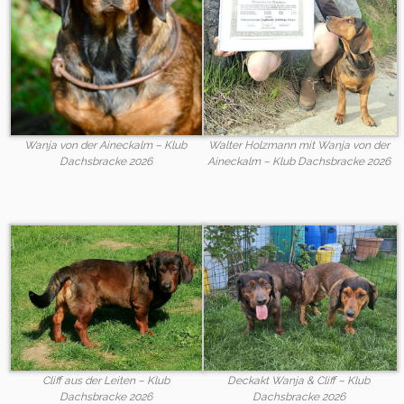
Wanja von der Aineckalm – Klub
Walter Holzmann mit Wanja von der
Dachsbracke 2026
Aineckalm – Klub Dachsbracke 2026
Cliff aus der Leiten – Klub
Deckakt Wanja & Cliff – Klub
Dachsbracke 2026
Dachsbracke 2026