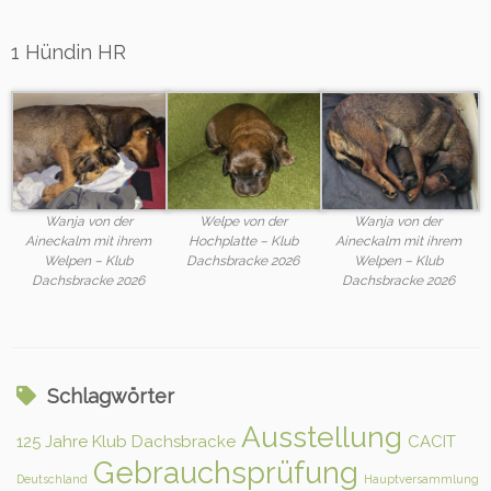
1 Hündin HR
Wanja von der
Welpe von der
Wanja von der
Aineckalm mit ihrem
Hochplatte – Klub
Aineckalm mit ihrem
Welpen – Klub
Dachsbracke 2026
Welpen – Klub
Dachsbracke 2026
Dachsbracke 2026
Schlagwörter
Ausstellung
125 Jahre Klub Dachsbracke
CACIT
Gebrauchsprüfung
Deutschland
Hauptversammlung