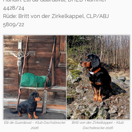
4428/24
Rüde: Britt von der Zirkelkappel, CLP/ABJ
5809/22
Elli de Guardaval – Klub Dachsbracke
Britt von der Zirkelkappel – Klub
2026
Dachsbracke 2026