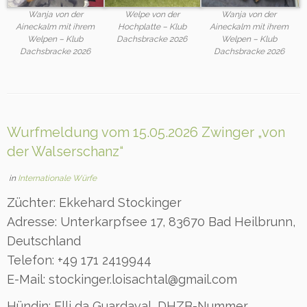
Wanja von der
Welpe von der
Wanja von der
Aineckalm mit ihrem
Hochplatte – Klub
Aineckalm mit ihrem
Welpen – Klub
Dachsbracke 2026
Welpen – Klub
Dachsbracke 2026
Dachsbracke 2026
Wurfmeldung vom 15.05.2026 Zwinger „von
der Walserschanz“
in
Internationale Würfe
Züchter: Ekkehard Stockinger
Adresse: Unterkarpfsee 17, 83670 Bad Heilbrunn,
Deutschland
Telefon: +49 171 2419944
E-Mail: stockinger.loisachtal@gmail.com
Hündin: Elli da Guardaval, DHZB-Nummer