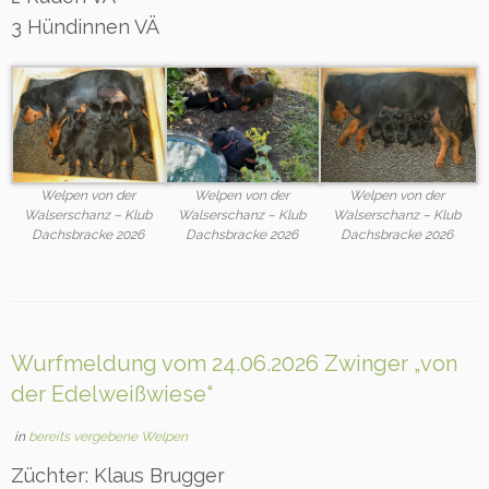
3 Hündinnen VÄ
Welpen von der
Welpen von der
Welpen von der
Walserschanz – Klub
Walserschanz – Klub
Walserschanz – Klub
Dachsbracke 2026
Dachsbracke 2026
Dachsbracke 2026
Wurfmeldung vom 24.06.2026 Zwinger „von
der Edelweißwiese“
in
bereits vergebene Welpen
Züchter: Klaus Brugger