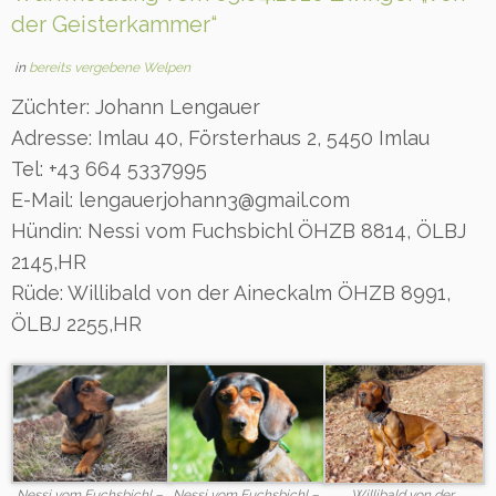
der Geisterkammer“
in
bereits vergebene Welpen
Züchter: Johann Lengauer
Adresse: Imlau 40, Försterhaus 2, 5450 Imlau
Tel: +43 664 5337995
E-Mail: lengauerjohann3@gmail.com
Hündin: Nessi vom Fuchsbichl ÖHZB 8814, ÖLBJ
2145,HR
Rüde: Willibald von der Aineckalm ÖHZB 8991,
ÖLBJ 2255,HR
Nessi vom Fuchsbichl –
Nessi vom Fuchsbichl –
Willibald von der