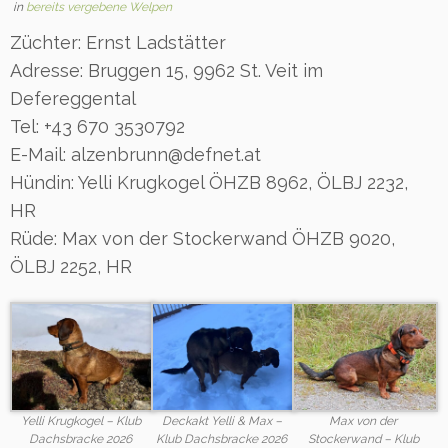
in
bereits vergebene Welpen
Züchter: Ernst Ladstätter
Adresse: Bruggen 15, 9962 St. Veit im
Defereggental
Tel: +43 670 3530792
E-Mail: alzenbrunn@defnet.at
Hündin: Yelli Krugkogel ÖHZB 8962, ÖLBJ 2232,
HR
Rüde: Max von der Stockerwand ÖHZB 9020,
ÖLBJ 2252, HR
Yelli Krugkogel – Klub
Deckakt Yelli & Max –
Max von der
Dachsbracke 2026
Klub Dachsbracke 2026
Stockerwand – Klub