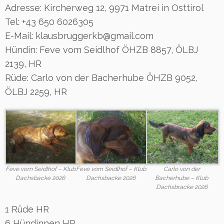
Adresse: Kircherweg 12, 9971 Matrei in Osttirol
Tel: +43 650 6026305
E-Mail: klausbruggerkb@gmail.com
Hündin: Feve vom Seidlhof ÖHZB 8857, ÖLBJ
2139, HR
Rüde: Carlo von der Bacherhube ÖHZB 9052,
ÖLBJ 2259, HR
Feve vom Seidlhof – Klub
Feve vom Seidlhof – Klub
Carlo von der
Dachsbacke 2026
Dachsbacke 2026
Bacherhube – Klub
Dachsbracke 2026
1 Rüde HR
6 Hündinnen HR