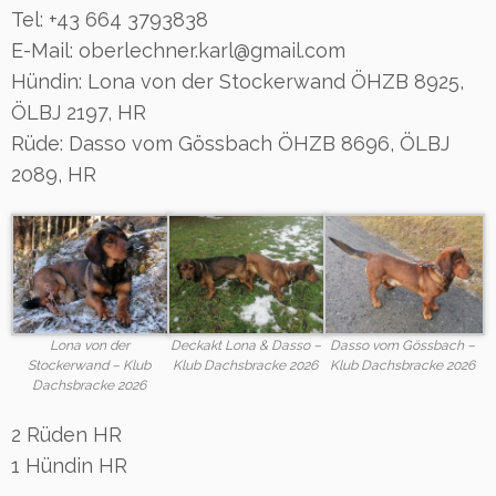
Tel: +43 664 3793838
E-Mail: oberlechner.karl@gmail.com
Hündin: Lona von der Stockerwand ÖHZB 8925,
ÖLBJ 2197, HR
Rüde: Dasso vom Gössbach ÖHZB 8696, ÖLBJ
2089, HR
Lona von der
Deckakt Lona & Dasso –
Dasso vom Gössbach –
Stockerwand – Klub
Klub Dachsbracke 2026
Klub Dachsbracke 2026
Dachsbracke 2026
2 Rüden HR
1 Hündin HR