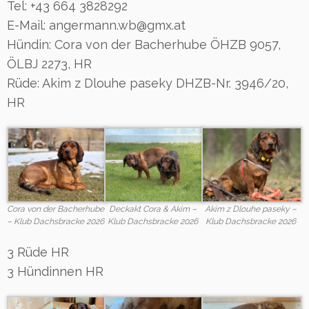
Tel: +43 664 3828292
E-Mail: angermann.wb@gmx.at
Hündin: Cora von der Bacherhube ÖHZB 9057,
ÖLBJ 2273, HR
Rüde: Akim z Dlouhe paseky DHZB-Nr. 3946/20,
HR
Akim z Dlouhe paseky –
Cora von der Bacherhube
Deckakt Cora & Akim –
Klub Dachsbracke 2026
– Klub Dachsbracke 2026
Klub Dachsbracke 2026
3 Rüde HR
3 Hündinnen HR