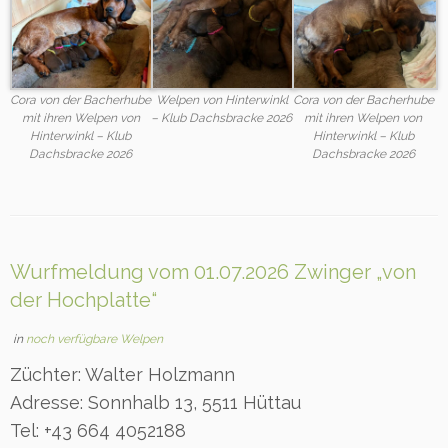
Cora von der Bacherhube
Cora von der Bacherhube
Welpen von Hinterwinkl
mit ihren Welpen von
mit ihren Welpen von
– Klub Dachsbracke 2026
Hinterwinkl – Klub
Hinterwinkl – Klub
Dachsbracke 2026
Dachsbracke 2026
Wurfmeldung vom 01.07.2026 Zwinger „von
der Hochplatte“
in
noch verfügbare Welpen
Züchter: Walter Holzmann
Adresse: Sonnhalb 13, 5511 Hüttau
Tel: +43 664 4052188