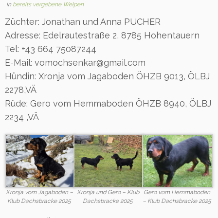
in
bereits vergebene Welpen
Züchter: Jonathan und Anna PUCHER
Adresse: Edelrautestraße 2, 8785 Hohentauern
Tel: +43 664 75087244
E-Mail: vomochsenkar@gmail.com
Hündin: Xronja vom Jagaboden ÖHZB 9013, ÖLBJ
2278,VÄ
Rüde: Gero vom Hemmaboden ÖHZB 8940, ÖLBJ
2234 ,VÄ
Xronja vom Jagaboden –
Xronja und Gero – Klub
Gero vom Hemmaboden
Klub Dachsbracke 2025
Dachsbracke 2025
– Klub Dachsbracke 2025