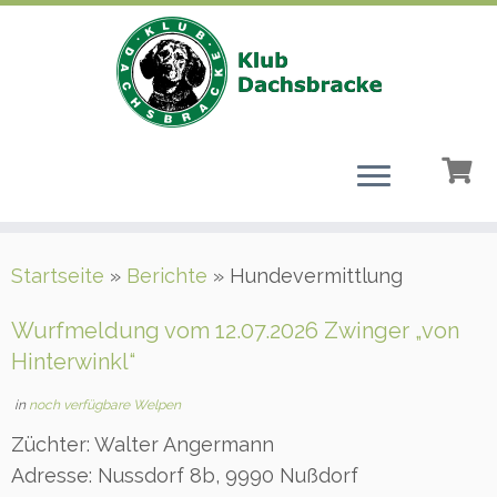
Zum
Startseite
»
Berichte
»
Hundevermittlung
Inhalt
springen
Wurfmeldung vom 12.07.2026 Zwinger „von
Hinterwinkl“
in
noch verfügbare Welpen
Züchter: Walter Angermann
Adresse: Nussdorf 8b, 9990 Nußdorf