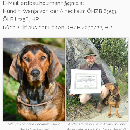
E-Mail: erdbau.holzmann@gmx.at
Hündin: Wanja von der Aineckalm ÖHZB 8993,
ÖLBJ 2258, HR
Rüde: Cliff aus der Leiten DHZB 4233/22, HR
Wanja von der Aineckalm – Klub
Walter Holzmann mit Wanja von der
Dachsbracke 2026
Aineckalm – Klub Dachsbracke 2026