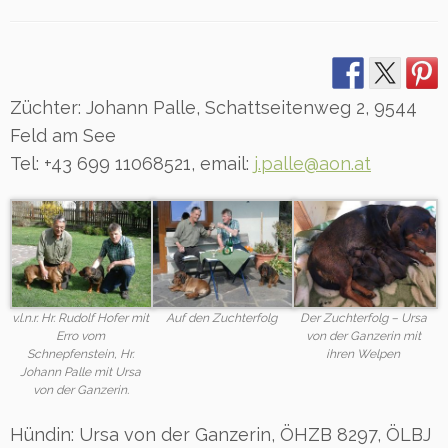
Züchter: Johann Palle, Schattseitenweg 2, 9544
Feld am See
Tel: +43 699 11068521, email:
j.palle@aon.at
v.l.n.r. Hr. Rudolf Hofer mit
Auf den Zuchterfolg
Der Zuchterfolg – Ursa
Erro vom
von der Ganzerin mit
Schnepfenstein, Hr.
ihren Welpen
Johann Palle mit Ursa
von der Ganzerin.
Hündin: Ursa von der Ganzerin, ÖHZB 8297, ÖLBJ