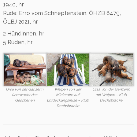
1940, hr
Rüde: Erro vom Schnepfenstein, ÖHZB 8479,
ÖLBJ 2021, hr
2 Hündinnen, hr
5 Rüden, hr
Ursa von der Ganzerin
Welpen von der
Ursa von der Ganzerin
überwacht das
Mieleralm auf
mit Welpen – Klub
Geschehen
Entdeckungsreise – Klub
Dachsbracke
Dachsbracke