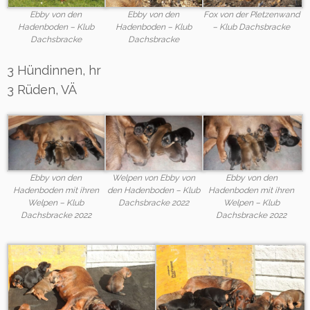
Ebby von den
Ebby von den
Fox von der Pletzenwand
Hadenboden – Klub
Hadenboden – Klub
– Klub Dachsbracke
Dachsbracke
Dachsbracke
3 Hündinnen, hr
3 Rüden, VÄ
Ebby von den
Welpen von Ebby von
Ebby von den
Hadenboden mit ihren
den Hadenboden – Klub
Hadenboden mit ihren
Welpen – Klub
Dachsbracke 2022
Welpen – Klub
Dachsbracke 2022
Dachsbracke 2022