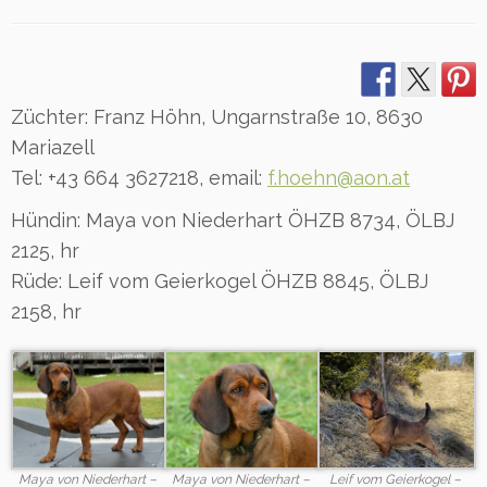
Züchter: Franz Höhn, Ungarnstraße 10, 8630
Mariazell
Tel: +43 664 3627218, email:
f.hoehn@aon.at
Hündin: Maya von Niederhart ÖHZB 8734, ÖLBJ
2125, hr
Rüde: Leif vom Geierkogel ÖHZB 8845, ÖLBJ
2158, hr
Maya von Niederhart –
Maya von Niederhart –
Leif vom Geierkogel –