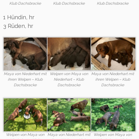
Klub Dachsbracke
Klub Dachsbracke
Klub Dachsbracke
1 Hündin, hr
3 Rüden, hr
Maya von Niederhart mit
Welpen von Maya von
Maya von Niederhart mit
ihren Welpen – Klub
Niederhart – Klub
ihren Welpen – Klub
Dachsbracke
Dachsbracke
Dachsbracke
Welpen von Maya von
Maya von Niederhart mit
Welpen von Maya von