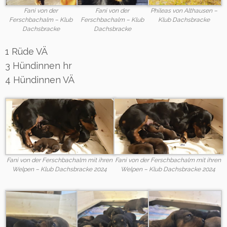
Fani von der
Fani von der
Phileas von Althausen –
Ferschbachalm – Klub
Ferschbachalm – Klub
Klub Dachsbracke
Dachsbracke
Dachsbracke
1 Rüde VÄ
3 Hündinnen hr
4 Hündinnen VÄ
Fani von der Ferschbachalm mit ihren
Fani von der Ferschbachalm mit ihren
Welpen – Klub Dachsbracke 2024
Welpen – Klub Dachsbracke 2024