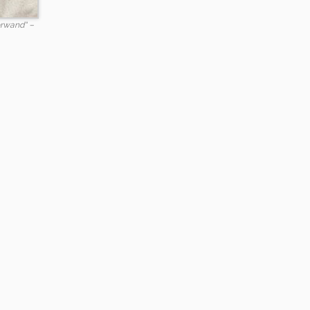
erwand“ –