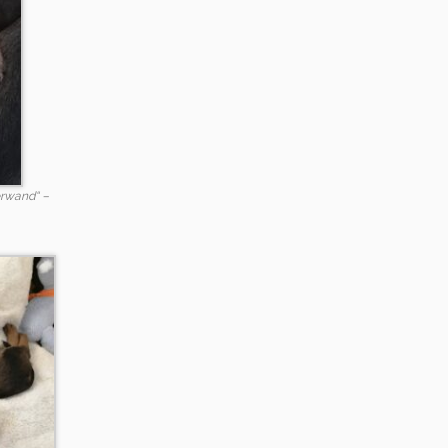
erwand“ –