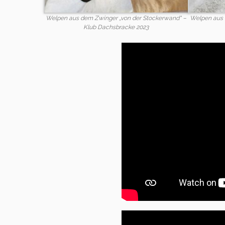
Welpen aus dem Zwinger „von der Stockerwand“ –
Welpen aus 
Klub Dachsbracke 2023