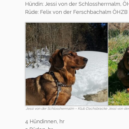
Hündin: Jessi von der Schlossherrnalm, 
Rüde: Felix von der Ferschbachalm ÖHZB 
Jessi von der Schlossherrnalm – Klub Dachsbracke
Jessi von de
4 Hündinnen, hr