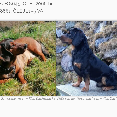
ÖHZB 8645, ÖLBJ 2066 hr
8861, ÖLBJ 2195 VÄ
r Schlossherrnalm – Klub Dachsbracke
Felix von der Ferschbachalm – Klub Dac