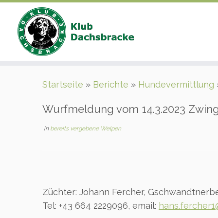
Zum
Startseite
»
Berichte
»
Hundevermittlung
Inhalt
springen
Wurfmeldung vom 14.3.2023 Zwing
in
bereits vergebene Welpen
Züchter: Johann Fercher, Gschwandtnerb
Tel: +43 664 2229096, email:
hans.fercher