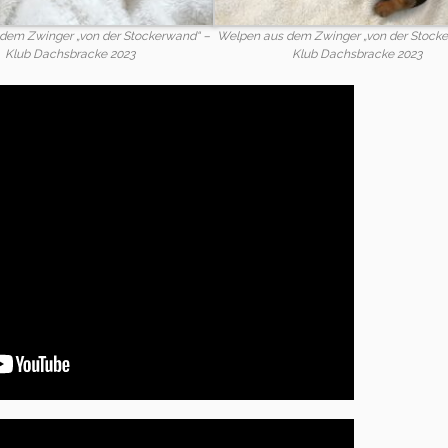
dem Zwinger „von der Stockerwand“ –
Welpen aus dem Zwinger „von der Stock
Klub Dachsbracke 2023
Klub Dachsbracke 2023