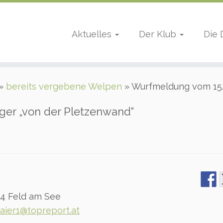
Aktuelles
Der Klub
Die
»
bereits vergebene Welpen
»
Wurfmeldung vom 15.
er „von der Pletzenwand“
44 Feld am See
aier1@topreport.at