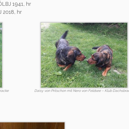
ÖLBJ 1941, hr
 2018, hr
bracke
Daisy von Pritschon mit Nero von Feldsee – Klub Dachsbra