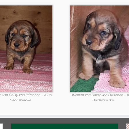
 von Daisy von Pritschon – Klub
Welpen von Daisy von Pritschon – K
Dachsbracke
Dachsbracke