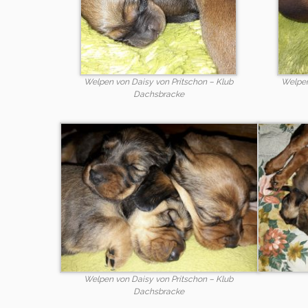
Welpen von Daisy von Pritschon – Klub
Welpen
Dachsbracke
Welpen von Daisy von Pritschon – Klub
Dachsbracke