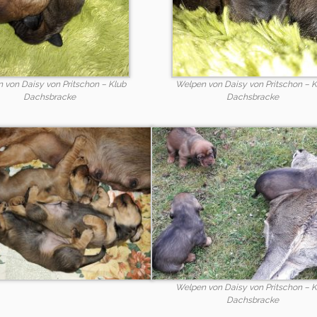
 von Daisy von Pritschon – Klub
Welpen von Daisy von Pritschon – K
Dachsbracke
Dachsbracke
Welpen von Daisy von Pritschon – K
Dachsbracke