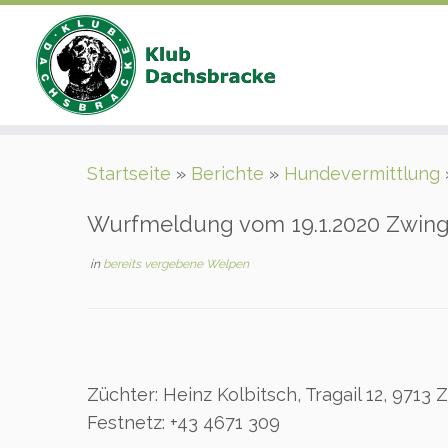
Zum
Startseite
»
Berichte
»
Hundevermittlung
Inhalt
springen
Wurfmeldung vom 19.1.2020 Zwinge
in
bereits vergebene Welpen
Züchter: Heinz Kolbitsch, Tragail 12, 9713 
Festnetz: +43 4671 309