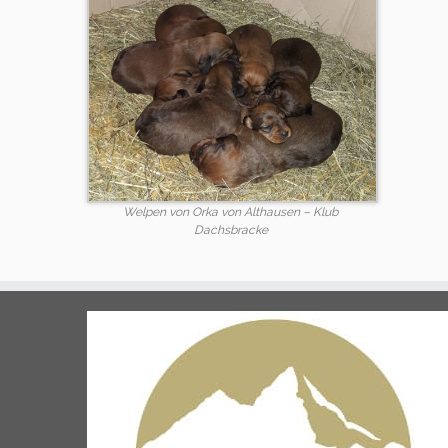
Welpen von Orka von Althausen – Klub
Dachsbracke