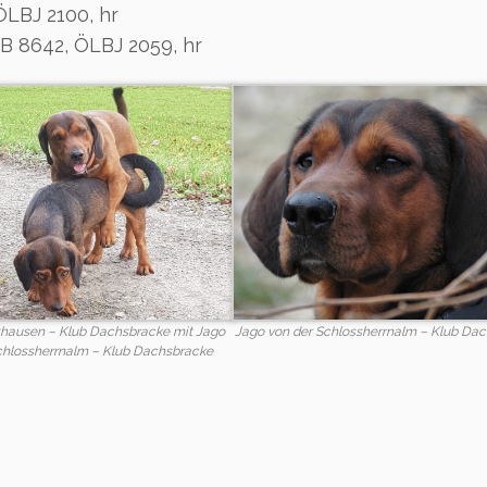
ÖLBJ 2100, hr
B 8642, ÖLBJ 2059, hr
thausen – Klub Dachsbracke mit Jago
Jago von der Schlossherrnalm – Klub Da
chlossherrnalm – Klub Dachsbracke