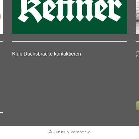
A
Klub Dachsbracke kontaktieren
N
·
© 2026
Klub Dachsbracke
·