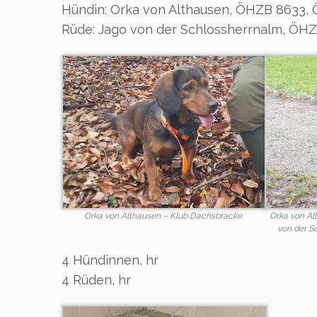
Hündin: Orka von Althausen, ÖHZB 8633, 
Rüde: Jago von der Schlossherrnalm, ÖHZ
Orka von Althausen – Klub Dachsbracke
Orka von Al
von der S
4 Hündinnen, hr
4 Rüden, hr