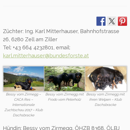
Züchter: Ing. Karl Mitterhauser, Bahnhofstrasse
26, 6280 Zell am Ziller
Tel: +43 664 4232801, email:
karl.mitterhauser@bundesforste.at
Bessy vom Zirmegg –
Bessy vom Zirmegg mit
Bessy vom Zirmegg mit
CACA Res –
Frodo vom Peterholz
ihren Welpen – Klub
Internationale
Dachsbracke
Zuchtschau 2017 – Klub
Dachsbracke
Hündin: Bessy vom Zirmegg, ÖHZB 8368, ÖLBJ