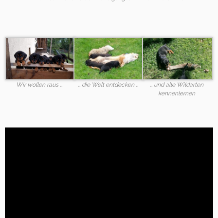
Wir wollen raus …
… die Welt entdecken …
… und alle Wildarten
kennenlernen