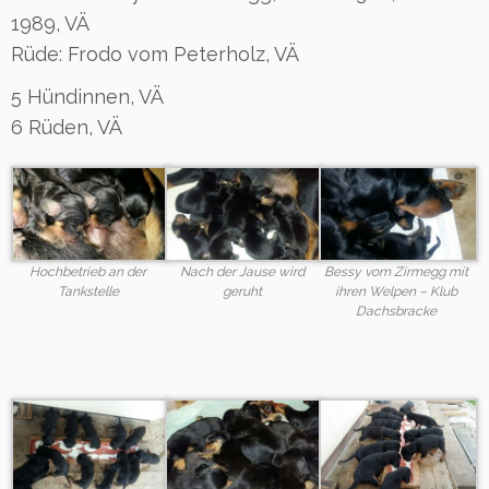
1989, VÄ
Rüde: Frodo vom Peterholz, VÄ
5 Hündinnen, VÄ
6 Rüden, VÄ
Hochbetrieb an der
Nach der Jause wird
Bessy vom Zirmegg mit
Tankstelle
geruht
ihren Welpen – Klub
Dachsbracke