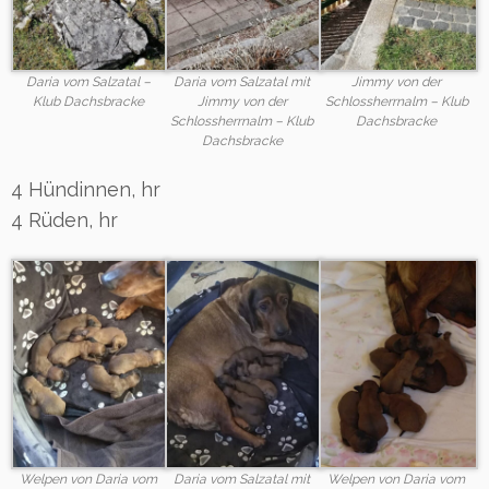
Daria vom Salzatal –
Daria vom Salzatal mit
Jimmy von der
Klub Dachsbracke
Jimmy von der
Schlossherrnalm – Klub
Schlossherrnalm – Klub
Dachsbracke
Dachsbracke
4 Hündinnen, hr
4 Rüden, hr
Welpen von Daria vom
Daria vom Salzatal mit
Welpen von Daria vom