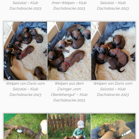
Salzatal – Klub
ihren Welpen – Klub
Salzatal – Klub
Dachsbracke 2023
Dachsbracke 2023
Dachsbracke 2023
Welpen von Daria vom
Welpen aus dem
Welpen von Daria vom
Salzatal – Klub
Zwinger „vom
Salzatal – Klub
Dachsbracke 2023
Oberlehengut“ – Klub
Dachsbracke 2023
Dachsbracke 2023