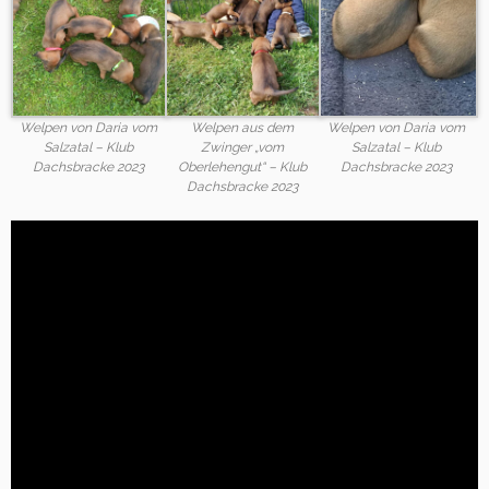
Welpen von Daria vom
Welpen aus dem
Welpen von Daria vom
Salzatal – Klub
Zwinger „vom
Salzatal – Klub
Dachsbracke 2023
Oberlehengut“ – Klub
Dachsbracke 2023
Dachsbracke 2023