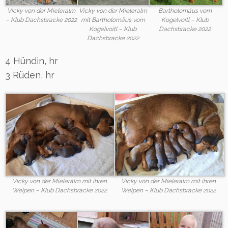
Vicky von der Mieleralm
Vicky von der Mieleralm
Bartholomäus vom
– Klub Dachsbracke 2022
mit Bartholomäus vom
Kogelvoitl – Klub
Kogelvoitl – Klub
Dachsbracke 2022
Dachsbracke 2022
4 Hündin, hr
3 Rüden, hr
Vicky von der Mieleralm mit ihren
Vicky von der Mieleralm mit ihren
Welpen – Klub Dachsbracke 2022
Welpen – Klub Dachsbracke 2022