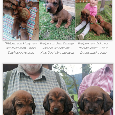
Welpen von Vicky von
Welpe aus dem Zwinger
Welpen von Vicky von
der Mieleralm – Klub
„von der Aineckalm“ –
der Mieleralm – Klub
Dachsbracke 2022
Klub Dachsbracke 2022
Dachsbracke 2022