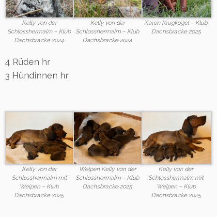
Kelly von der
Kelly von der
Xaron Krugkogel – Klub
Schlossherrnalm – Klub
Schlossherrnalm – Klub
Dachsbracke 2025
Dachsbracke 2024
Dachsbracke 2024
4 Rüden hr
3 Hündinnen hr
Kelly von der
Welpen Kelly von der
Kelly von der
Schlossherrnalm mit
Schlossherrnalm – Klub
Schlossherrnalm mit
Welpen – Klub
Dachsbracke 2025
Welpen – Klub
Dachsbracke 2025
Dachsbracke 2025