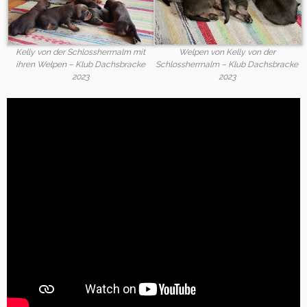
Kelly von der Schlossherrnalm mit
Welpen von Kelly von der
ihren Welpen – Klub Dachsbracke
Schlossherrnalm – Klub Dachsbracke
2023
2023