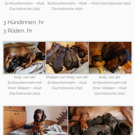
Schlossherrnalm – Klub
Schlossherrnalm – Klub
– Klub Dachsbracke 2022
Dachsbracke 2022
Dachsbracke 2022
3 Hündinnen, hr
3 Rüden, hr
Kelly von der
Welpen von Kelly von der
Kelly von der
Schlossherrnalm mit
Schlossherrnalm – Klub
Schlossherrnalm mit
ihren Welpen – Klub
Dachsbracke 2022
ihren Welpen – Klub
Dachsbracke 2022
Dachsbracke 2022