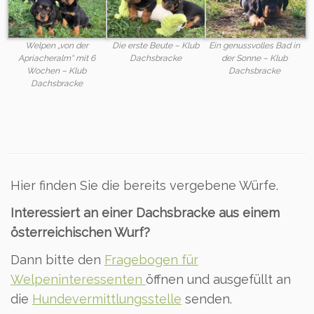
Welpen „von der
Die erste Beute – Klub
Ein genussvolles Bad in
Apriacheralm“ mit 6
Dachsbracke
der Sonne – Klub
Wochen – Klub
Dachsbracke
Dachsbracke
Hier finden Sie die bereits vergebene Würfe.
Interessiert an einer Dachsbracke aus einem
österreichischen Wurf?
Dann bitte den
Fragebogen für
Welpeninteressenten
öffnen und ausgefüllt an
die
Hundevermittlungsstelle
senden.