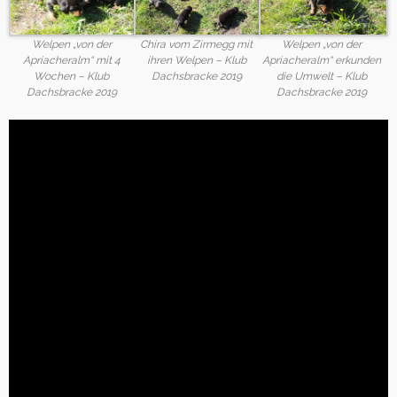
Welpen „von der
Chira vom Zirmegg mit
Welpen „von der
Apriacheralm“ mit 4
ihren Welpen – Klub
Apriacheralm“ erkunden
Wochen – Klub
Dachsbracke 2019
die Umwelt – Klub
Dachsbracke 2019
Dachsbracke 2019