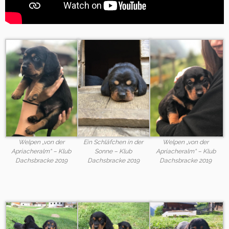
Welpen „von der
Ein Schläfchen in der
Welpen „von der
Apriacheralm“ – Klub
Sonne – Klub
Apriacheralm“ – Klub
Dachsbracke 2019
Dachsbracke 2019
Dachsbracke 2019