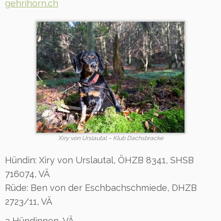
gehrihorn.ch
Xiry von Urslautal – Klub Dachsbracke
Hündin: Xiry von Urslautal, ÖHZB 8341, SHSB
716074, VÄ
Rüde: Ben von der Eschbachschmiede, DHZB
2723/11, VÄ
3 Hündinnen, VÄ