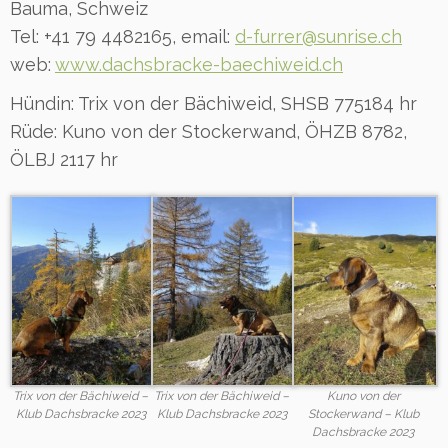
Bauma, Schweiz
Tel: +41 79 4482165, email:
d-furrer@sunrise.ch
web:
www.dachsbracke-baechiweid.ch
Hündin: Trix von der Bächiweid, SHSB 775184 hr
Rüde: Kuno von der Stockerwand, ÖHZB 8782,
ÖLBJ 2117 hr
Trix von der Bächiweid –
Trix von der Bächiweid –
Kuno von der
Klub Dachsbracke 2023
Klub Dachsbracke 2023
Stockerwand – Klub
Dachsbracke 2023