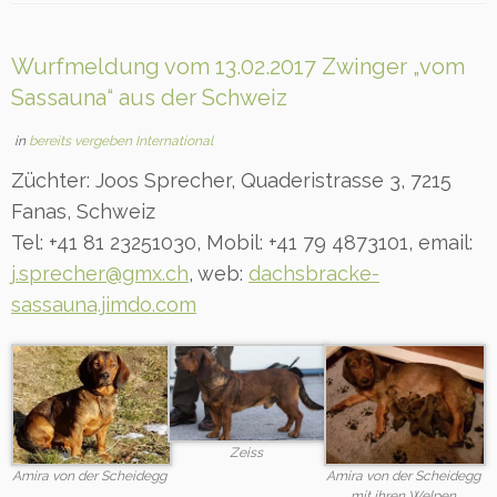
Wurfmeldung vom 13.02.2017 Zwinger „vom
Sassauna“ aus der Schweiz
in
bereits vergeben International
Züchter: Joos Sprecher, Quaderistrasse 3, 7215
Fanas, Schweiz
Tel: +41 81 23251030, Mobil: +41 79 4873101, email:
j.sprecher@gmx.ch
, web:
dachsbracke-
sassauna.jimdo.com
Zeiss
Amira von der Scheidegg
Amira von der Scheidegg
mit ihren Welpen