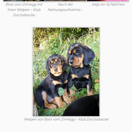
Bora vom Zirmegg mit
Nach der
… folgt ein Schläfchen
ihren Welpen – Klub
Nahrungsaufnahme …
Dachsbracke
Welpen von Bora vom Zirmegg – Klub Dachsbracke