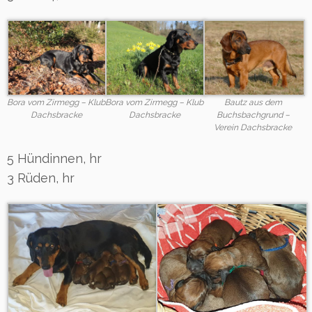
Bora vom Zirmegg – Klub
Bora vom Zirmegg – Klub
Bautz aus dem
Dachsbracke
Dachsbracke
Buchsbachgrund –
Verein Dachsbracke
5 Hündinnen, hr
3 Rüden, hr