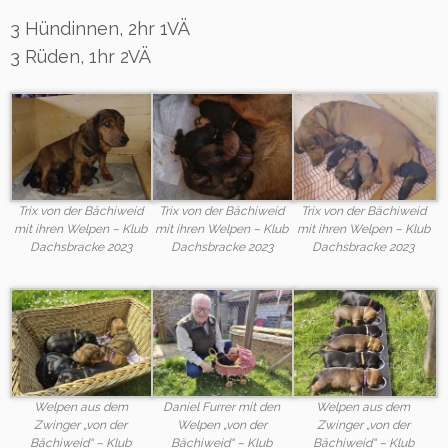
3 Hündinnen, 2hr 1VÄ
3 Rüden, 1hr 2VÄ
Trix von der Bächiweid
Trix von der Bächiweid
Trix von der Bächiweid
mit ihren Welpen – Klub
mit ihren Welpen – Klub
mit ihren Welpen – Klub
Dachsbracke 2023
Dachsbracke 2023
Dachsbracke 2023
Welpen aus dem
Daniel Furrer mit den
Welpen aus dem
Zwinger „von der
Welpen „von der
Zwinger „von der
Bächiweid“ – Klub
Bächiweid“ – Klub
Bächiweid“ – Klub