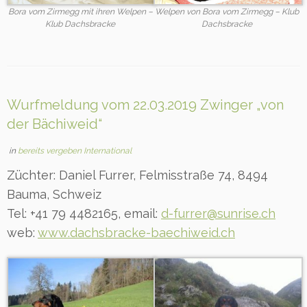
Bora vom Zirmegg mit ihren Welpen –
Welpen von Bora vom Zirmegg – Klub
Klub Dachsbracke
Dachsbracke
Wurfmeldung vom 22.03.2019 Zwinger „von
der Bächiweid“
in
bereits vergeben International
Züchter: Daniel Furrer, Felmisstraße 74, 8494
Bauma, Schweiz
Tel: +41 79 4482165, email:
d-furrer@sunrise.ch
web:
www.dachsbracke-baechiweid.ch