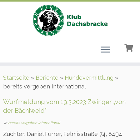
Zum
Startseite
»
Berichte
»
Hundevermittlung
»
Inhalt
bereits vergeben International
springen
Wurfmeldung vom 19.3.2023 Zwinger „von
der Bächiweid“
in
bereits vergeben International
Züchter: Daniel Furrer, Felmisstraße 74, 8494