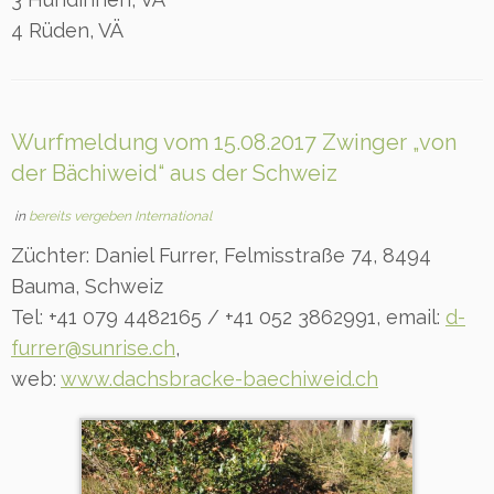
4 Rüden, VÄ
Wurfmeldung vom 15.08.2017 Zwinger „von
der Bächiweid“ aus der Schweiz
in
bereits vergeben International
Züchter: Daniel Furrer, Felmisstraße 74, 8494
Bauma, Schweiz
Tel: +41 079 4482165 / +41 052 3862991, email:
d-
furrer@sunrise.ch
,
web:
www.dachsbracke-baechiweid.ch