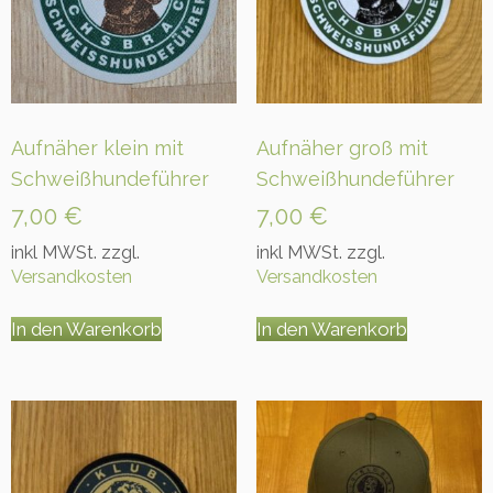
g
o
M
e
n
g
Aufnäher klein mit
Aufnäher groß mit
e
Schweißhundeführer
Schweißhundeführer
7,00
€
7,00
€
inkl MWSt. zzgl.
inkl MWSt. zzgl.
Versandkosten
Versandkosten
In den Warenkorb
In den Warenkorb