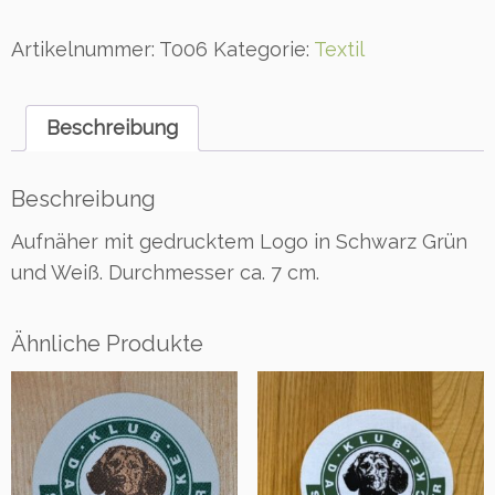
n
ä
Artikelnummer:
T006
Kategorie:
Textil
h
e
r
Beschreibung
m
i
t
Beschreibung
g
Aufnäher mit gedrucktem Logo in Schwarz Grün
e
d
und Weiß. Durchmesser ca. 7 cm.
r
u
c
Ähnliche Produkte
k
t
e
m
L
o