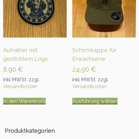
Aufnäher mit
Schirmkappe für
gesticktem Logo
Erwachsene
8,90
€
24,90
€
inkl MWSt. zzgl.
inkl MWSt. zzgl.
Versandkosten
Versandkosten
Dieses
In den Warenkorb
Ausführung wählen
Produkt
weist
mehrer
Variant
auf.
Produktkategorien
Die