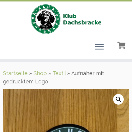
Zum
Startseite
»
Shop
»
Textil
»
Aufnäher mit
Inhalt
gedrucktem Logo
springen