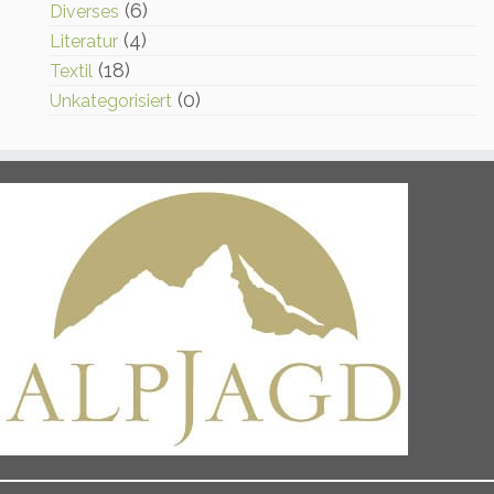
(6)
Diverses
Option
können
(4)
Literatur
auf
(18)
Textil
der
(0)
Unkategorisiert
Produkt
gewählt
werden