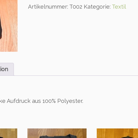
c
Artikelnummer:
T002
Kategorie:
Textil
e
S
h
i
r
t
-
l
a
ion
n
g
a
r
e Aufdruck aus 100% Polyester.
m
m
i
t
L
o