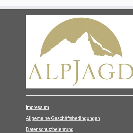
auf.
Die
Optionen
können
auf
der
Produktseite
gewählt
werden
Impressum
Allgemeine Geschäftsbedingungen
Datenschutzbelehrung