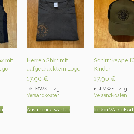
g
o
M
e
n
g
e
x mit
Herren Shirt mit
Schirmkappe fü
ogo
aufgedrucktem Logo
Kinder
17,90
€
17,90
€
inkl MWSt. zzgl.
inkl MWSt. zzgl.
Versandkosten
Versandkosten
Dieses
Dieses
en
Ausführung wählen
In den Warenkor
Produkt
Produkt
weist
weist
mehrere
mehrere
Varianten
Varianten