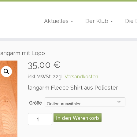
Aktuelles
Der Klub
Die
 langarm mit Logo
35,00
€
inkl MWSt. zzgl.
Versandkosten
langarm Fleece Shirt aus Poliester
Größe
F
In den Warenkorb
l
e
e