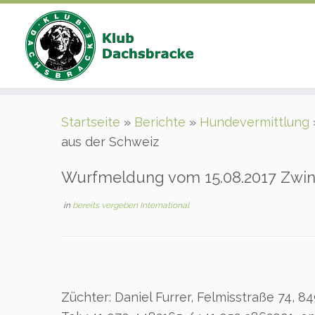
Zum
Startseite
»
Berichte
»
Hundevermittlung
Inhalt
aus der Schweiz
springen
Wurfmeldung vom 15.08.2017 Zwing
in
bereits vergeben International
Züchter: Daniel Furrer, Felmisstraße 74, 