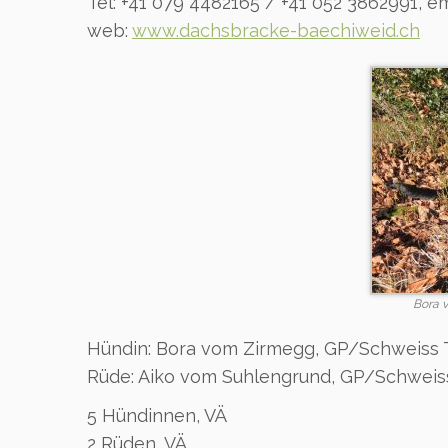
Tel: +41 079 4482165 / +41 052 3862991, em
web:
www.dachsbracke-baechiweid.ch
Bora 
Hündin: Bora vom Zirmegg, GP/Schweiss T
Rüde: Aiko vom Suhlengrund, GP/Schweis
5 Hündinnen, VÄ
2 Rüden, VÄ