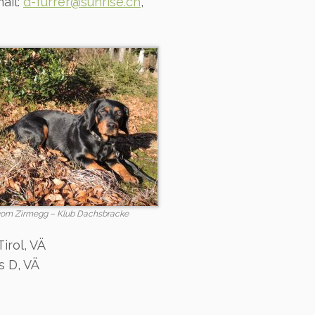
ail:
d-furrer@sunrise.ch
,
vom Zirmegg – Klub Dachsbracke
irol, VÄ
s D, VÄ