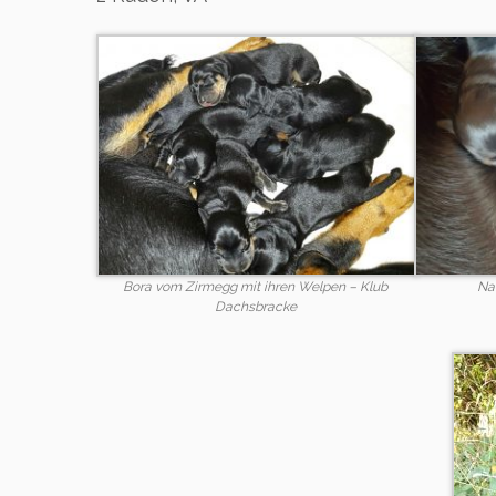
Bora vom Zirmegg mit ihren Welpen – Klub
Na
Dachsbracke