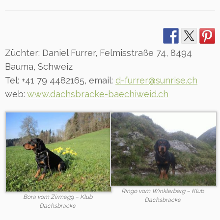
Züchter: Daniel Furrer, Felmisstraße 74, 8494
Bauma, Schweiz
Tel: +41 79 4482165, email:
d-furrer@sunrise.ch
web:
www.dachsbracke-baechiweid.ch
Ringo vom Winklerberg – Klub
Bora vom Zirmegg – Klub
Dachsbracke
Dachsbracke