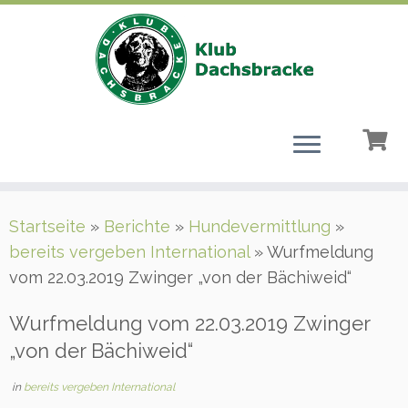
Zum
Startseite
»
Berichte
»
Hundevermittlung
»
Inhalt
bereits vergeben International
»
Wurfmeldung
springen
vom 22.03.2019 Zwinger „von der Bächiweid“
Wurfmeldung vom 22.03.2019 Zwinger
„von der Bächiweid“
in
bereits vergeben International