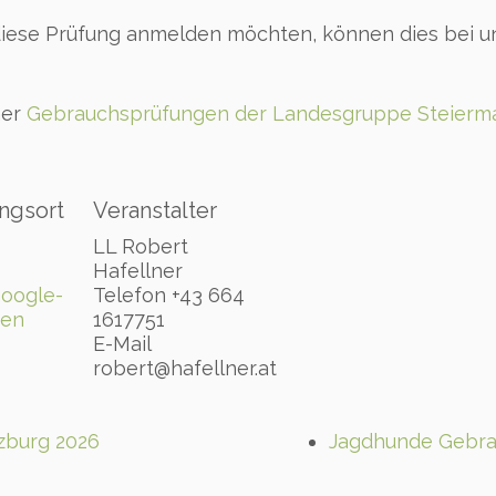
r diese Prüfung anmelden möchten, können dies bei
ner
Gebrauchsprüfungen der Landesgruppe Steierm
ngsort
Veranstalter
LL Robert
Hafellner
oogle-
Telefon
+43 664
gen
1617751
E-Mail
robert@hafellner.at
zburg 2026
Jagdhunde Gebra