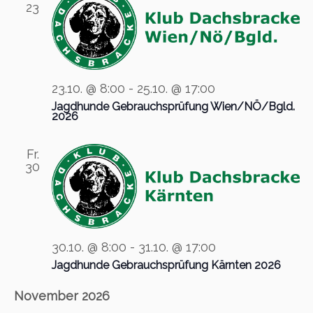
23
-
u
N
n
a
d
v
A
i
23.10. @ 8:00
-
25.10. @ 17:00
n
g
Jagdhunde Gebrauchsprüfung Wien/NÖ/Bgld.
s
a
2026
t
i
i
c
Fr.
30
o
h
n
t
e
n
30.10. @ 8:00
-
31.10. @ 17:00
n
Jagdhunde Gebrauchsprüfung Kärnten 2026
a
v
November 2026
i