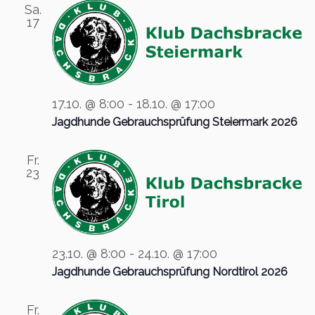
h
u
n
Sa.
e
n
e
17
m
s
s
w
t
ä
t
a
h
a
l
l
l
t
e
17.10. @ 8:00
-
18.10. @ 17:00
u
t
n
Jagdhunde Gebrauchsprüfung Steiermark 2026
.
n
u
g
n
Fr.
A
23
g
n
e
s
n
i
S
c
u
23.10. @ 8:00
-
24.10. @ 17:00
h
t
c
Jagdhunde Gebrauchsprüfung Nordtirol 2026
e
h
n
Fr.
-