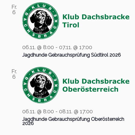
Fr.
g
6
a
t
i
o
06.11. @ 8:00
-
07.11. @ 17:00
n
Jagdhunde Gebrauchsprüfung Südtirol 2026
Fr.
6
06.11. @ 8:00
-
08.11. @ 17:00
Jagdhunde Gebrauchsprüfung Oberösterreich
2026