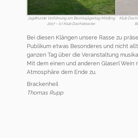
Jagdhunde Vorführung am Bezirksjägertag Mödling
Klub Dach
2017 – (c) Klub Dachsbracke
B
Bei diesen Klängen unsere Rasse zu präsen
Publikum etwas Besonderes und nicht allt
ganzen Tag über die Veranstaltung musikal
Mit dem einen und anderen Glaserl Wein n
Atmosphäre dem Ende zu.
Brackenheil
Thomas Rupp