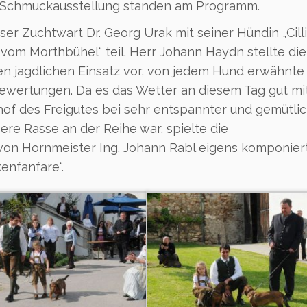
d Schmuckausstellung standen am Programm.
r Zuchtwart Dr. Georg Urak mit seiner Hündin „Cill
a vom Morthbühel“ teil. Herr Johann Haydn stellte die
 jagdlichen Einsatz vor, von jedem Hund erwähnte 
wertungen. Da es das Wetter an diesem Tag gut mi
hof des Freigutes bei sehr entspannter und gemütli
re Rasse an der Reihe war, spielte die
von Hornmeister Ing. Johann Rabl eigens komponier
enfanfare“.