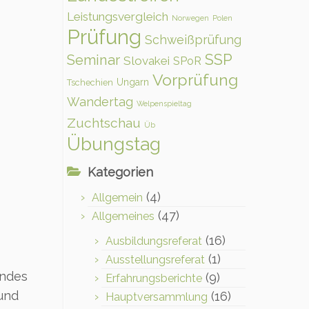
Leistungsvergleich
Norwegen
Polen
Prüfung
Schweißprüfung
SSP
Seminar
Slovakei
SPoR
Vorprüfung
Ungarn
Tschechien
Wandertag
Welpenspieltag
Zuchtschau
Üb
Übungstag
Kategorien
(4)
Allgemein
(47)
Allgemeines
(16)
Ausbildungsreferat
(1)
Ausstellungsreferat
endes
(9)
Erfahrungsberichte
 und
(16)
Hauptversammlung