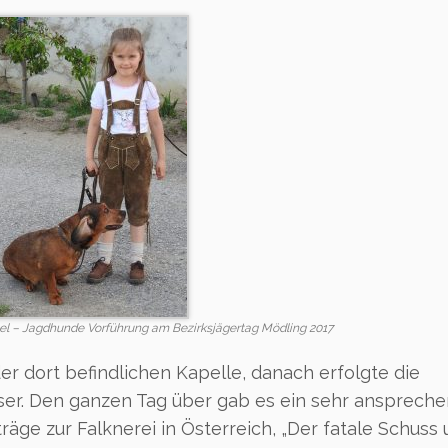
hel – Jagdhunde Vorführung am Bezirksjägertag Mödling 2017
r dort befindlichen Kapelle, danach erfolgte die
er. Den ganzen Tag über gab es ein sehr ansprech
ge zur Falknerei in Österreich, „Der fatale Schuss