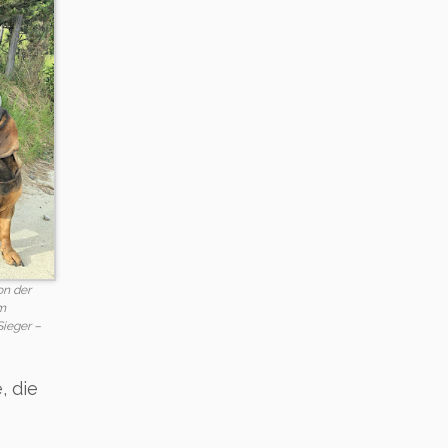
on der
um
ieger –
, die