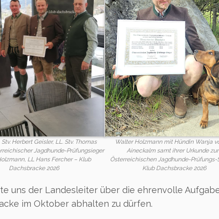
m. Stv. Herbert Geisler, LL. Stv. Thomas
Walter Holzmann mit Hündin Wanja v
erreichischer Jagdhunde-Prüfungsieger
Aineckalm samt ihrer Urkunde z
Holzmann, LL Hans Fercher – Klub
Österreichischen Jagdhunde-Prüfungs-S
Dachsbracke 2026
Klub Dachsbracke 2026
te uns der Landesleiter über die ehrenvolle Aufgabe
cke im Oktober abhalten zu dürfen.