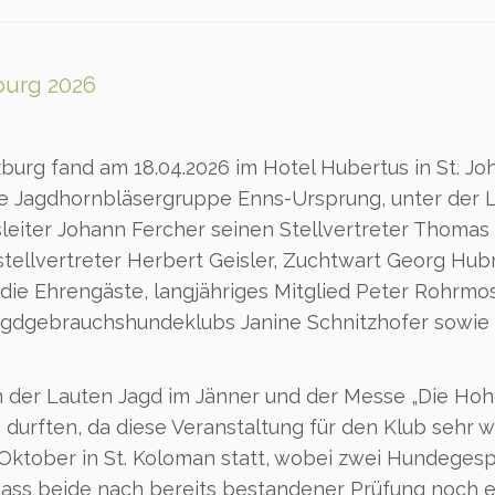
burg 2026
urg fand am 18.04.2026 im Hotel Hubertus in St. Jo
ie Jagdhornbläsergruppe Enns-Ursprung, unter der 
leiter Johann Fercher seinen Stellvertreter Thomas
tellvertreter Herbert Geisler, Zuchtwart Georg Hub
die Ehrengäste, langjähriges Mitglied Peter Rohrmo
agdgebrauchshundeklubs Janine Schnitzhofer sowie 
n der Lauten Jagd im Jänner und der Messe „Die Ho
 durften, da diese Veranstaltung für den Klub sehr w
 Oktober in St. Koloman statt, wobei zwei Hundege
dass beide nach bereits bestandener Prüfung noch 