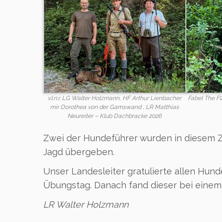
v.l.n.r. LG Walter Holzmann, HF Arthur Lienbacher
Fabel The F
mir Dorothea von der Gamswand , LR Matthias
Neureiter – Klub Dachbracke 2026
Zwei der Hundeführer wurden in diesem Z
Jagd übergeben.
Unser Landesleiter gratulierte allen Hun
Übungstag. Danach fand dieser bei einem
LR Walter Holzmann