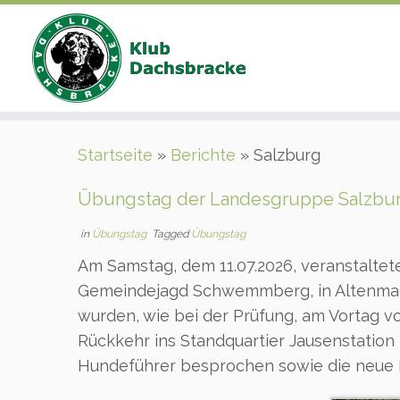
Zum
Startseite
»
Berichte
»
Salzburg
Inhalt
springen
Übungstag der Landesgruppe Salzburg,
in
Übungstag
Tagged
Übungstag
Am Samstag, dem 11.07.2026, veranstaltete
Gemeindejagd Schwemmberg, in Altenmar
wurden, wie bei der Prüfung, am Vortag vo
Rückkehr ins Standquartier Jausenstation
Hundeführer besprochen sowie die neue P