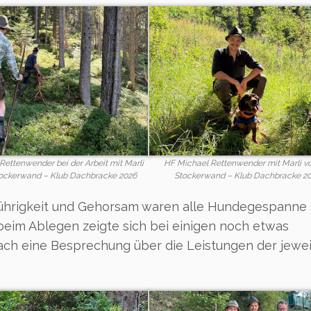
Rettenwender bei der Arbeit mit Marli
HF Michael Rettenwender mit Marli v
tockerwand – Klub Dachbracke 2026
Stockerwand – Klub Dachbracke 2
führigkeit und Gehorsam waren alle Hundegespanne
h beim Ablegen zeigte sich bei einigen noch etwas
ach eine Besprechung über die Leistungen der jewei