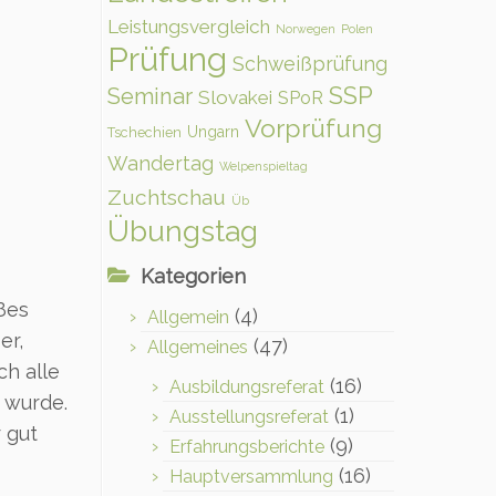
Leistungsvergleich
Norwegen
Polen
Prüfung
Schweißprüfung
SSP
Seminar
Slovakei
SPoR
Vorprüfung
Ungarn
Tschechien
Wandertag
Welpenspieltag
Zuchtschau
Üb
Übungstag
Kategorien
ßes
(4)
Allgemein
er,
(47)
Allgemeines
ch alle
(16)
Ausbildungsreferat
 wurde.
(1)
Ausstellungsreferat
 gut
(9)
Erfahrungsberichte
(16)
Hauptversammlung