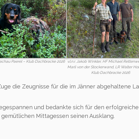
lachau Paerel – Klub Dachbracke 2026
v.l.n.r. Jakob Winkler, HF Michael Rettenw
Marli von der Stockerwand, LR Walter H
Klub Dachbracke 2026
uge die Zeugnisse für die im Jänner abgehaltene L
degespannen und bedankte sich für den erfolgreich
 gemütlichen Mittagessen seinen Ausklang.