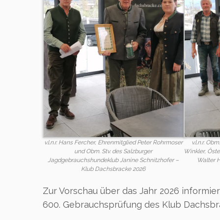
v.l.n.r. Hans Fercher, Ehrenmitglied Peter Rohrmoser
v.l.n.r. Ob
und Obm. Stv. des Salzburger
Winkler, Öst
Jagdgebrauchshundeklub Janine Schnitzhofer –
Walter 
Klub Dachsbracke 2026
Zur Vorschau über das Jahr 2026 informier
600. Gebrauchsprüfung des Klub Dachsbra