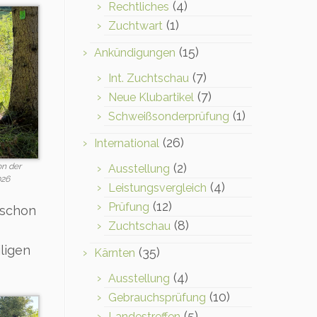
(4)
Rechtliches
(1)
Zuchtwart
(15)
Ankündigungen
(7)
Int. Zuchtschau
(7)
Neue Klubartikel
(1)
Schweißsonderprüfung
(26)
International
(2)
on der
Ausstellung
026
(4)
Leistungsvergleich
(12)
Prüfung
 schon
(8)
Zuchtschau
ligen
(35)
Kärnten
(4)
Ausstellung
(10)
Gebrauchsprüfung
(5)
Landestreffen