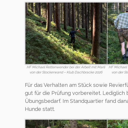
HF Michael Rettenwender bei der Arbeit mit Marli
HF Michael 
von der Stockerwand – Klub Dachbracke 2026
von der S
Für das Verhalten am Stück sowie Revier
gut für die Prüfung vorbereitet. Lediglic
Übungsbedarf. Im Standquartier fand dan
Hunde statt.