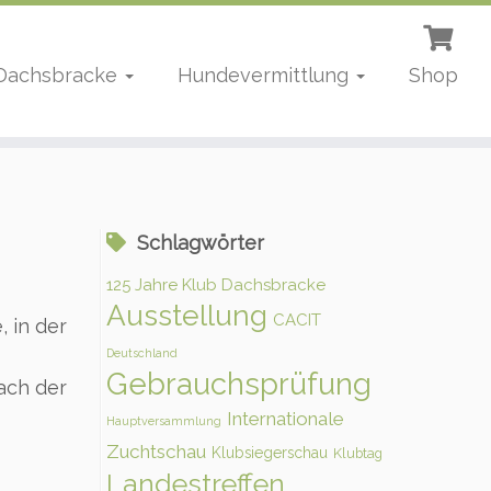
 Dachsbracke
Hundevermittlung
Shop
Schlagwörter
125 Jahre Klub Dachsbracke
Ausstellung
CACIT
 in der
Deutschland
Gebrauchsprüfung
ach der
Internationale
Hauptversammlung
Zuchtschau
Klubsiegerschau
Klubtag
Landestreffen