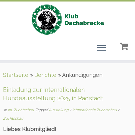
Zum
Startseite
»
Berichte
»
Ankündigungen
Inhalt
springen
Einladung zur Internationalen
Hundeausstellung 2025 in Radstadt
in
Int. Zuchtschau
Tagged
Ausstellung
/
Internationale Zuchtschau
/
Zuchtschau
Liebes Klubmitglied!