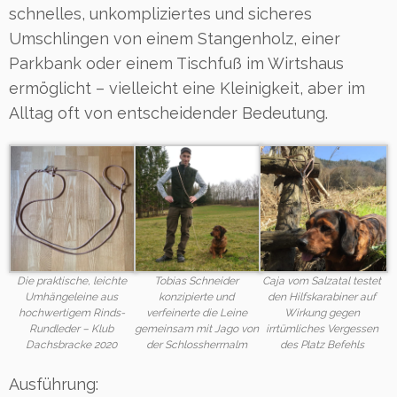
schnelles, unkompliziertes und sicheres
Umschlingen von einem Stangenholz, einer
Parkbank oder einem Tischfuß im Wirtshaus
ermöglicht – vielleicht eine Kleinigkeit, aber im
Alltag oft von entscheidender Bedeutung.
Die praktische, leichte
Tobias Schneider
Caja vom Salzatal testet
Umhängeleine aus
konzipierte und
den Hilfskarabiner auf
hochwertigem Rinds-
verfeinerte die Leine
Wirkung gegen
Rundleder – Klub
gemeinsam mit Jago von
irrtümliches Vergessen
Dachsbracke 2020
der Schlossherrnalm
des Platz Befehls
Ausführung: