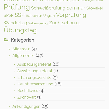
Norwegen
Polen
Prüfung
Seminar
Schweißprüfung
Slovakei
Vorprüfung
SSP
SPoR
Ungarn
Tschechien
Zuchtschau
Wandertag
Welpenspieltag
Üb
Übungstag
Kategorien
(4)
Allgemein
(47)
Allgemeines
(16)
Ausbildungsreferat
(1)
Ausstellungsreferat
(9)
Erfahrungsberichte
(16)
Hauptversammlung
(4)
Rechtliches
(1)
Zuchtwart
(15)
Ankündigungen