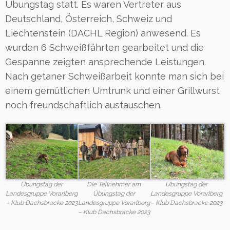
Übungstag statt. Es waren Vertreter aus
Deutschland, Österreich, Schweiz und
Liechtenstein (DACHL Region) anwesend. Es
wurden 6 Schweißfährten gearbeitet und die
Gespanne zeigten ansprechende Leistungen.
Nach getaner Schweißarbeit konnte man sich bei
einem gemütlichen Umtrunk und einer Grillwurst
noch freundschaftlich austauschen.
Übungstag der
Die Teilnehmer am
Übungstag der
Landesgruppe Vorarlberg
Übungstag der
Landesgruppe Vorarlberg
– Klub Dachsbracke 2023
Landesgruppe Vorarlberg
– Klub Dachsbracke 2023
– Klub Dachsbracke 2023