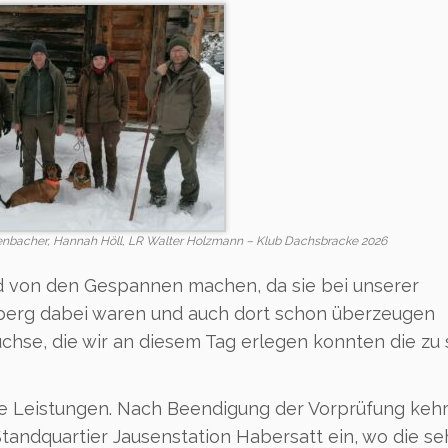
r Lienbacher, Hannah Höll, LR Walter Holzmann – Klub Dachsbracke 2026
ld von den Gespannen machen, da sie bei unserer
berg dabei waren und auch dort schon überzeugen
üchse, die wir an diesem Tag erlegen konnten die zu
e Leistungen. Nach Beendigung der Vorprüfung kehr
tandquartier Jausenstation Habersatt ein, wo die se