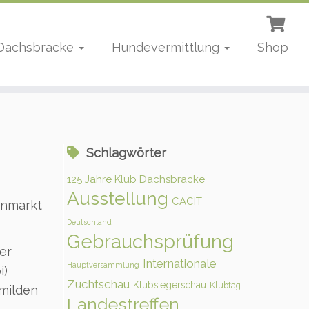
 Dachsbracke
Hundevermittlung
Shop
Schlagwörter
125 Jahre Klub Dachsbracke
Ausstellung
CACIT
enmarkt
Deutschland
Gebrauchsprüfung
er
Internationale
Hauptversammlung
i)
Zuchtschau
Klubsiegerschau
Klubtag
 milden
Landestreffen