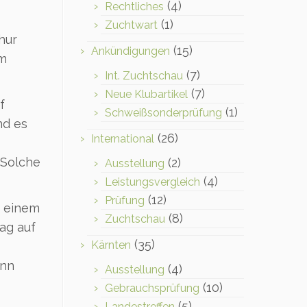
(4)
Rechtliches
(1)
Zuchtwart
hur
(15)
Ankündigungen
cm
(7)
Int. Zuchtschau
(7)
Neue Klubartikel
f
(1)
Schweißsonderprüfung
nd es
(26)
International
 Solche
(2)
Ausstellung
(4)
Leistungsvergleich
(12)
Prüfung
n einem
(8)
Zuchtschau
ag auf
(35)
Kärnten
enn
(4)
Ausstellung
(10)
Gebrauchsprüfung
(5)
Landestreffen