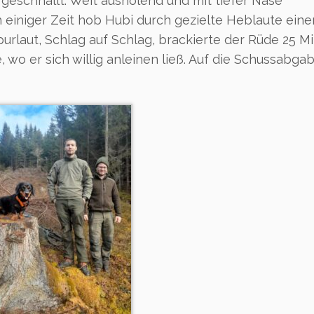
geschnallt. Weit ausholend und mit tiefer Nase
 einiger Zeit hob Hubi durch gezielte Heblaute eine
purlaut, Schlag auf Schlag, brackierte der Rüde 25 M
, wo er sich willig anleinen ließ. Auf die Schussabga