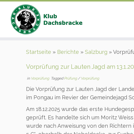
Zum
Startseite
»
Berichte
»
Salzburg
»
Vorprüf
Inhalt
springen
Vorprüfung zur Lauten Jagd am 13.1.2
in
Vorprüfung
Tagged
Prüfung
/
Vorprüfung
Die Vorprüfung zur Lauten Jagd der Lande
im Pongau im Revier der Gemeindejagd Sc
Am 18.12.2025 wurde das erste Hundegespa
geprüft. Es handelte sich um Moritz Weiss
wurde nach Anweisung von den Richtern in