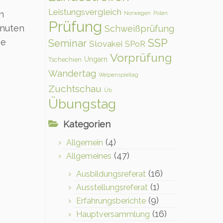
Leistungsvergleich
n
Norwegen
Polen
Prüfung
inuten
Schweißprüfung
SSP
be
Seminar
Slovakei
SPoR
Vorprüfung
Ungarn
Tschechien
Wandertag
Welpenspieltag
Zuchtschau
Üb
Übungstag
Kategorien
(4)
Allgemein
(47)
Allgemeines
(16)
Ausbildungsreferat
(1)
Ausstellungsreferat
(9)
Erfahrungsberichte
(16)
Hauptversammlung