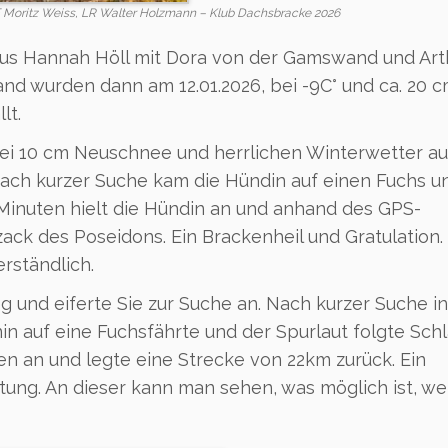
, HF Moritz Weiss, LR Walter Holzmann – Klub Dachsbracke 2026
us Hannah Höll mit Dora von der Gamswand und Art
d wurden dann am 12.01.2026, bei -9C° und ca. 20 
lt.
bei 10 cm Neuschnee und herrlichen Winterwetter au
 Nach kurzer Suche kam die Hündin auf einen Fuchs u
 Minuten hielt die Hündin an und anhand des GPS-
ack des Poseidons. Ein Brackenheil und Gratulation.
rständlich.
 und eiferte Sie zur Suche an. Nach kurzer Suche i
n auf eine Fuchsfährte und der Spurlaut folgte Schl
en an und legte eine Strecke von 22km zurück. Ein
stung. An dieser kann man sehen, was möglich ist, w