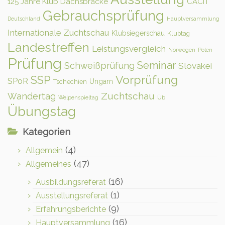
125 Jahre Klub Dachsbracke
CACIT
Gebrauchsprüfung
Deutschland
Hauptversammlung
Internationale Zuchtschau
Klubsiegerschau
Klubtag
Landestreffen
Leistungsvergleich
Norwegen
Polen
Prüfung
Seminar
Schweißprüfung
Slovakei
Vorprüfung
SSP
SPoR
Ungarn
Tschechien
Zuchtschau
Wandertag
Welpenspieltag
Üb
Übungstag
Kategorien
(4)
Allgemein
(47)
Allgemeines
(16)
Ausbildungsreferat
(1)
Ausstellungsreferat
(9)
Erfahrungsberichte
(16)
Hauptversammlung