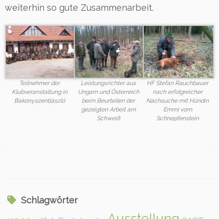
weiterhin so gute Zusammenarbeit.
Teilnehmer der
Leistungsrichter aus
HF Stefan Rauchbauer
Klubveranstaltung in
Ungarn und Österreich
nach erfolgreicher
Bakonyszentlászló
beim Beurteilen der
Nachsuche mit Hündin
gezeigten Arbeit am
Emmi vom
Schweiß
Schnepfenstein
Schlagwörter
Ausstellung