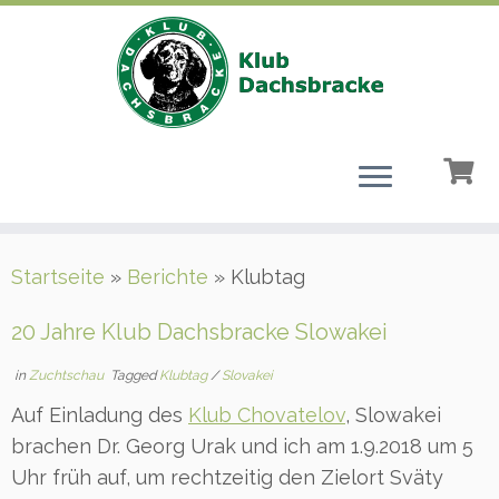
Zum
Startseite
»
Berichte
»
Klubtag
Inhalt
springen
20 Jahre Klub Dachsbracke Slowakei
in
Zuchtschau
Tagged
Klubtag
/
Slovakei
Auf Einladung des
Klub Chovatelov
, Slowakei
brachen Dr. Georg Urak und ich am 1.9.2018 um 5
Uhr früh auf, um rechtzeitig den Zielort Sväty