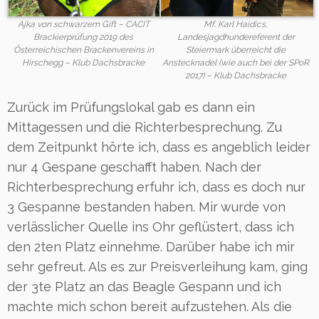
Ajka von schwarzem Gift – CACIT
Mf. Karl Haidics,
Brackierprüfung 2019 des
Landesjagdhundereferent der
Österreichischen Brackenvereins in
Steiermark überreicht die
Hirschegg – Klub Dachsbracke
Anstecknadel (wie auch bei der SPoR
2017) – Klub Dachsbracke
Zurück im Prüfungslokal gab es dann ein
Mittagessen und die Richterbesprechung. Zu
dem Zeitpunkt hörte ich, dass es angeblich leider
nur 4 Gespane geschafft haben. Nach der
Richterbesprechung erfuhr ich, dass es doch nur
3 Gespanne bestanden haben. Mir wurde von
verlässlicher Quelle ins Ohr geflüstert, dass ich
den 2ten Platz einnehme. Darüber habe ich mir
sehr gefreut. Als es zur Preisverleihung kam, ging
der 3te Platz an das Beagle Gespann und ich
machte mich schon bereit aufzustehen. Als die