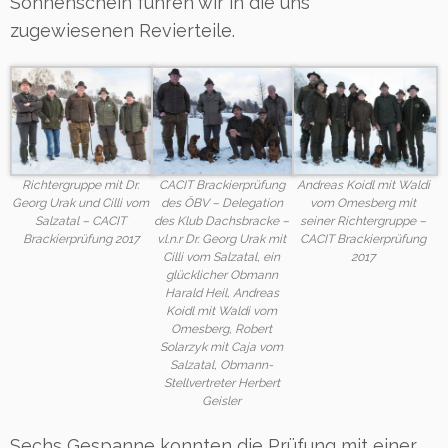
Sonnenschein fuhren wir in die uns
zugewiesenen Revierteile.
Richtergruppe mit Dr.
CACIT Brackierprüfung
Andreas Koidl mit Waldi
Georg Urak und Cilli vom
des ÖBV – Delegation
vom Omesberg mit
Salzatal – CACIT
des Klub Dachsbracke –
seiner Richtergruppe –
Brackierprüfung 2017
v.l.n.r Dr. Georg Urak mit
CACIT Brackierprüfung
Cilli vom Salzatal, ein
2017
glücklicher Obmann
Harald Heil, Andreas
Koidl mit Waldi vom
Omesberg, Robert
Solarzyk mit Caja vom
Salzatal, Obmann-
Stellvertreter Herbert
Geisler
Sechs Gespanne konnten die Prüfung mit einer