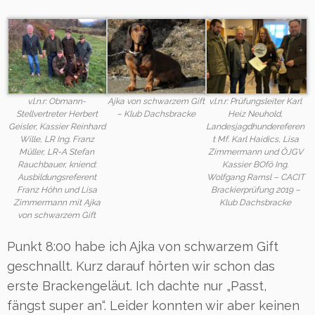
v.l.n.r: Obmann-
Ajka von schwarzem Gift
v.l.n.r: Prüfungsleiter Karl
Stellvertreter Herbert
– Klub Dachsbracke
Heiz Neuhold,
Geisler, Kassier Reinhard
Landesjagdhundereferen
Wille, LR Ing. Franz
t Mf. Karl Haidics, Lisa
Müller, LR-A Stefan
Zimmermann und ÖJGV
Rauchbauer, kniend:
Kassier BOfö Ing.
Ausbildungsreferent
Wolfgang Ramsl – CACIT
Franz Höhn und Lisa
Brackierprüfung 2019 –
Zimmermann mit Ajka
Klub Dachsbracke
von schwarzem Gift
Punkt 8:00 habe ich Ajka von schwarzem Gift
geschnallt. Kurz darauf hörten wir schon das
erste Brackengeläut. Ich dachte nur „Passt,
fängst super an“. Leider konnten wir aber keinen