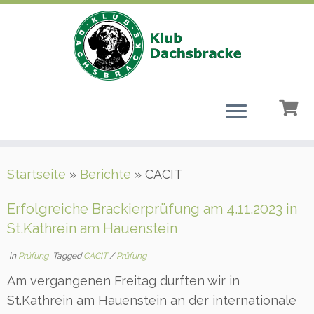
Zum
Startseite
»
Berichte
»
CACIT
Inhalt
springen
Erfolgreiche Brackierprüfung am 4.11.2023 in
St.Kathrein am Hauenstein
in
Prüfung
Tagged
CACIT
/
Prüfung
Am vergangenen Freitag durften wir in
St.Kathrein am Hauenstein an der internationale