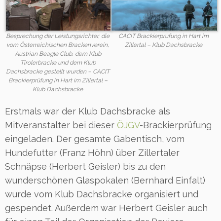
Besprechung der Leistungsrichter, die
CACIT Brackierprüfung in Hart im
vom Österreichischen Brackenverein,
Zillertal – Klub Dachsbracke
Austrian Beagle Club, dem Klub
Tirolerbracke und dem Klub
Dachsbracke gestellt wurden – CACIT
Brackierprüfung in Hart im Zillertal –
Klub Dachsbracke
Erstmals war der Klub Dachsbracke als
Mitveranstalter bei dieser
ÖJGV
-Brackierprüfung
eingeladen. Der gesamte Gabentisch, vom
Hundefutter (Franz Höhn) über Zillertaler
Schnäpse (Herbert Geisler) bis zu den
wunderschönen Glaspokalen (Bernhard Einfalt)
wurde vom Klub Dachsbracke organisiert und
gespendet. Außerdem war Herbert Geisler auch