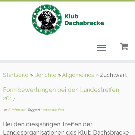
Zum
Startseite
»
Berichte
»
Allgemeines
»
Zuchtwart
Inhalt
springen
Formbewertungen bei den Landestreffen
2017
in
Zuchtwart
Tagged
Landestreffen
Bei den diesjährigen Treffen der
Landesorganisationen des Klub Dachsbracke