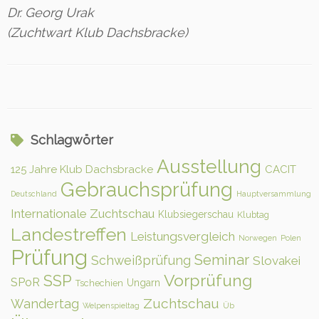
Dr. Georg Urak
(Zuchtwart Klub Dachsbracke)
Schlagwörter
Ausstellung
125 Jahre Klub Dachsbracke
CACIT
Gebrauchsprüfung
Deutschland
Hauptversammlung
Internationale Zuchtschau
Klubsiegerschau
Klubtag
Landestreffen
Leistungsvergleich
Norwegen
Polen
Prüfung
Seminar
Schweißprüfung
Slovakei
Vorprüfung
SSP
SPoR
Ungarn
Tschechien
Zuchtschau
Wandertag
Welpenspieltag
Üb