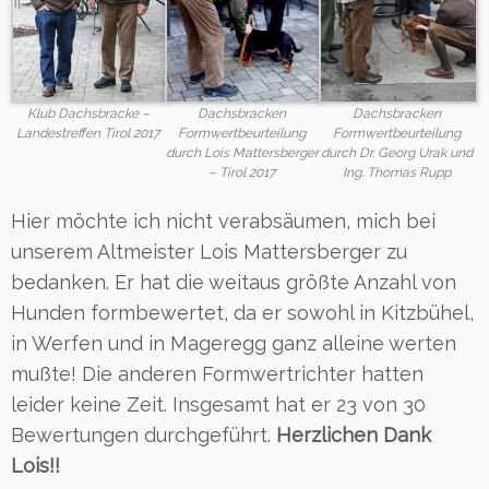
Klub Dachsbracke –
Dachsbracken
Dachsbracken
Landestreffen Tirol 2017
Formwertbeurteilung
Formwertbeurteilung
durch Lois Mattersberger
durch Dr. Georg Urak und
– Tirol 2017
Ing. Thomas Rupp
Hier möchte ich nicht verabsäumen, mich bei
unserem Altmeister Lois Mattersberger zu
bedanken. Er hat die weitaus größte Anzahl von
Hunden formbewertet, da er sowohl in Kitzbühel,
in Werfen und in Mageregg ganz alleine werten
mußte! Die anderen Formwertrichter hatten
leider keine Zeit. Insgesamt hat er 23 von 30
Bewertungen durchgeführt.
Herzlichen Dank
Lois!!