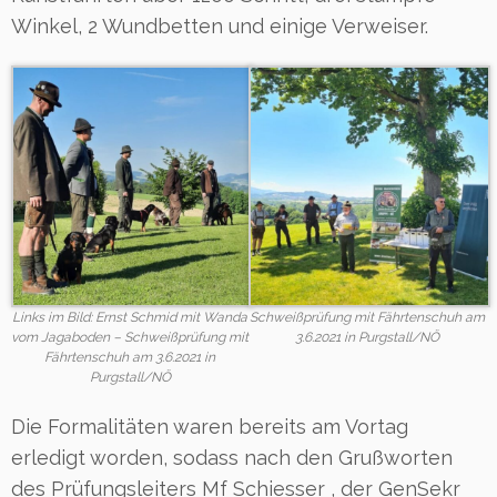
Winkel, 2 Wundbetten und einige Verweiser.
Links im Bild: Ernst Schmid mit Wanda
Schweißprüfung mit Fährtenschuh am
vom Jagaboden – Schweißprüfung mit
3.6.2021 in Purgstall/NÖ
Fährtenschuh am 3.6.2021 in
Purgstall/NÖ
Die Formalitäten waren bereits am Vortag
erledigt worden, sodass nach den Grußworten
des Prüfungsleiters Mf Schiesser , der GenSekr