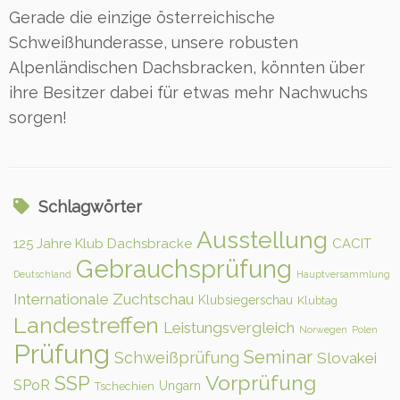
Gerade die einzige österreichische
Schweißhunderasse, unsere robusten
Alpenländischen Dachsbracken, könnten über
ihre Besitzer dabei für etwas mehr Nachwuchs
sorgen!
Schlagwörter
Ausstellung
125 Jahre Klub Dachsbracke
CACIT
Gebrauchsprüfung
Deutschland
Hauptversammlung
Internationale Zuchtschau
Klubsiegerschau
Klubtag
Landestreffen
Leistungsvergleich
Norwegen
Polen
Prüfung
Seminar
Schweißprüfung
Slovakei
Vorprüfung
SSP
SPoR
Ungarn
Tschechien