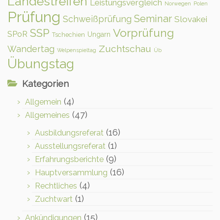
Landestreffen
Leistungsvergleich
Norwegen
Polen
Prüfung
Seminar
Schweißprüfung
Slovakei
Vorprüfung
SSP
SPoR
Ungarn
Tschechien
Zuchtschau
Wandertag
Welpenspieltag
Üb
Übungstag
Kategorien
(4)
Allgemein
(47)
Allgemeines
(16)
Ausbildungsreferat
(1)
Ausstellungsreferat
(9)
Erfahrungsberichte
(16)
Hauptversammlung
(4)
Rechtliches
(1)
Zuchtwart
(15)
Ankündigungen