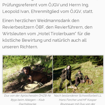
Prüfungsreferent vom ÖJGV und Herrn Ing.
Leopold Ivan, Ehrenmitglied vom ÖJGV, statt.
Einen herzlichen Weidmannsdank den
Revierbesitzern ÖBF, den Revierführern, den
Wirtsleuten vom „Hotel Tirolerbuam“ für die
köstliche Bewirtung und natürlich auch all
unseren Richtern.
Dux von der Apriacheralm ÖHZB-Nr.
Nach bestandener Schweißarbeit LL
8591 beim Ablegen – Klub
Hans Fercher und HF Kaspar
Dachsbracke
Brunnauer mit Dux von der