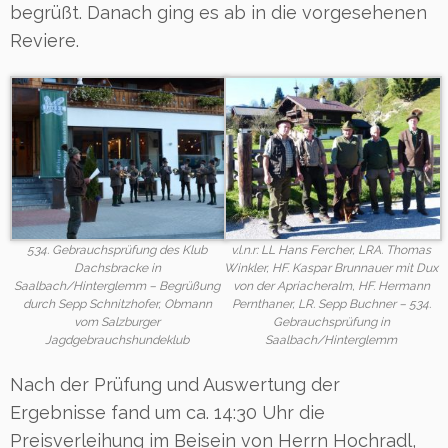
begrüßt. Danach ging es ab in die vorgesehenen
Reviere.
534. Gebrauchsprüfung des Klub
v.l.n.r: LL Hans Fercher, LRA. Thomas
Dachsbracke in
Winkler, HF. Kaspar Brunnauer mit Dux
Saalbach/Hinterglemm – Begrüßung
von der Apriacheralm, HF. Hermann
durch Sepp Schnitzhofer, Obmann
Pernthaner, LR. Sepp Buchner – 534.
vom Salzburger
Gebrauchsprüfung in
Jagdgebrauchshundeklub
Saalbach/Hinterglemm
Nach der Prüfung und Auswertung der
Ergebnisse fand um ca. 14:30 Uhr die
Preisverleihung im Beisein von Herrn Hochradl,