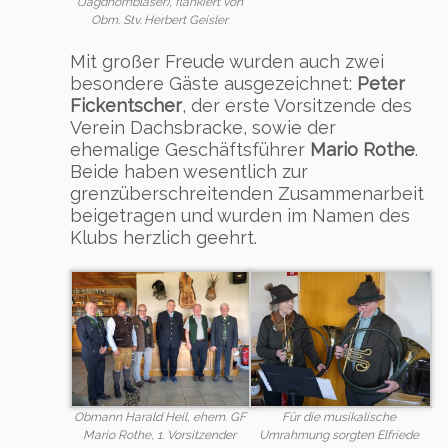
(Jagdhornbläser), flankiert von
Obm. Stv. Herbert Geisler
Mit großer Freude wurden auch zwei
besondere Gäste ausgezeichnet:
Peter
Fickentscher
, der erste Vorsitzende des
Verein Dachsbracke, sowie der
ehemalige Geschäftsführer
Mario Rothe
.
Beide haben wesentlich zur
grenzüberschreitenden Zusammenarbeit
beigetragen und wurden im Namen des
Klubs herzlich geehrt.
Obmann Harald Heil, ehem. GF
Für die musikalische
Mario Rothe, 1. Vorsitzender
Umrahmung sorgten Elfriede