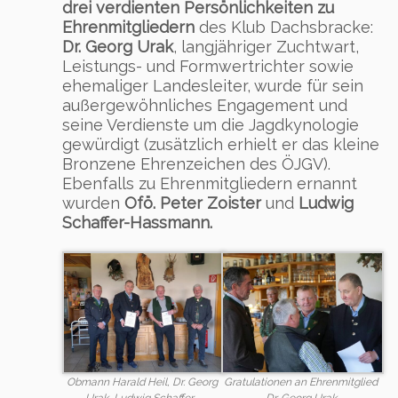
drei verdienten Persönlichkeiten zu
Ehrenmitgliedern
des Klub Dachsbracke:
Dr. Georg Urak
, langjähriger Zuchtwart,
Leistungs- und Formwertrichter sowie
ehemaliger Landesleiter, wurde für sein
außergewöhnliches Engagement und
seine Verdienste um die Jagdkynologie
gewürdigt (zusätzlich erhielt er das kleine
Bronzene Ehrenzeichen des ÖJGV).
Ebenfalls zu Ehrenmitgliedern ernannt
wurden
Ofö. Peter Zoister
und
Ludwig
Schaffer-Hassmann.
Gratulationen an Ehrenmitglied
Obmann Harald Heil, Dr. Georg
Dr. Georg Urak