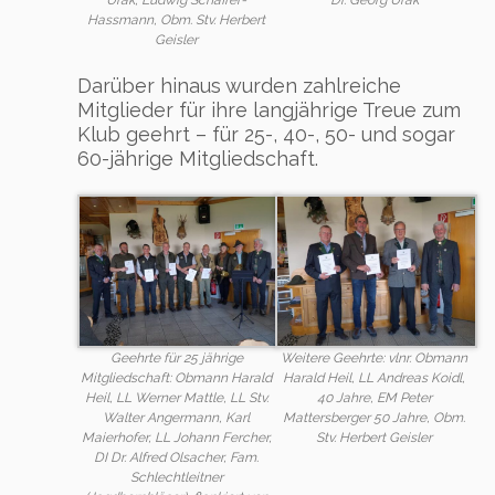
Urak, Ludwig Schaffer-
Hassmann, Obm. Stv. Herbert
Geisler
Darüber hinaus wurden zahlreiche
Mitglieder für ihre langjährige Treue zum
Klub geehrt – für 25-, 40-, 50- und sogar
60-jährige Mitgliedschaft.
Geehrte für 25 jährige
Weitere Geehrte: vlnr. Obmann
Mitgliedschaft: Obmann Harald
Harald Heil, LL Andreas Koidl,
Heil, LL Werner Mattle, LL Stv.
40 Jahre, EM Peter
Walter Angermann, Karl
Mattersberger 50 Jahre, Obm.
Maierhofer, LL Johann Fercher,
Stv. Herbert Geisler
DI Dr. Alfred Olsacher, Fam.
Schlechtleitner