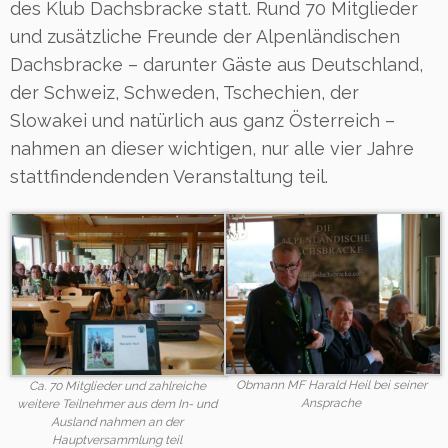
des Klub Dachsbracke statt. Rund 70 Mitglieder
und zusätzliche Freunde der Alpenländischen
Dachsbracke – darunter Gäste aus Deutschland,
der Schweiz, Schweden, Tschechien, der
Slowakei und natürlich aus ganz Österreich –
nahmen an dieser wichtigen, nur alle vier Jahre
stattfindendenden Veranstaltung teil.
Obmann MF Harald Heil bei seiner
Ca. 70 Mitglieder und zahlreiche
Ansprache
weitere Teilnehmer aus dem In- und
Ausland nahmen an der
Hauptversammlung teil