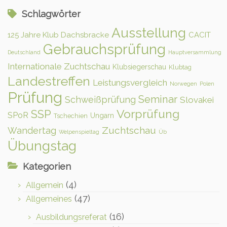
Schlagwörter
Ausstellung
125 Jahre Klub Dachsbracke
CACIT
Gebrauchsprüfung
Deutschland
Hauptversammlung
Internationale Zuchtschau
Klubsiegerschau
Klubtag
Landestreffen
Leistungsvergleich
Norwegen
Polen
Prüfung
Seminar
Schweißprüfung
Slovakei
Vorprüfung
SSP
SPoR
Ungarn
Tschechien
Zuchtschau
Wandertag
Welpenspieltag
Üb
Übungstag
Kategorien
(4)
Allgemein
(47)
Allgemeines
(16)
Ausbildungsreferat