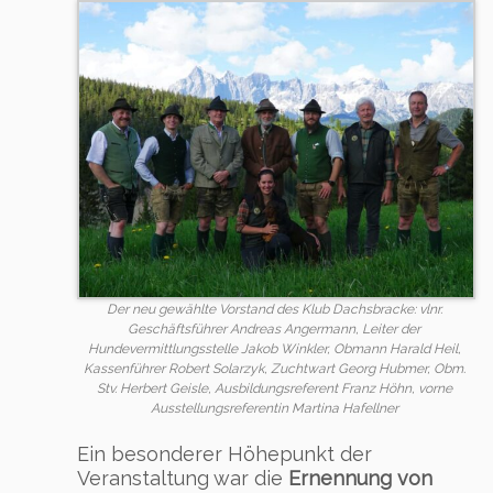
Der neu gewählte Vorstand des Klub Dachsbracke: vlnr.
Geschäftsführer Andreas Angermann, Leiter der
Hundevermittlungsstelle Jakob Winkler, Obmann Harald Heil,
Kassenführer Robert Solarzyk, Zuchtwart Georg Hubmer, Obm.
Stv. Herbert Geisle, Ausbildungsreferent Franz Höhn, vorne
Ausstellungsreferentin Martina Hafellner
Ein besonderer Höhepunkt der
Veranstaltung war die
Ernennung von